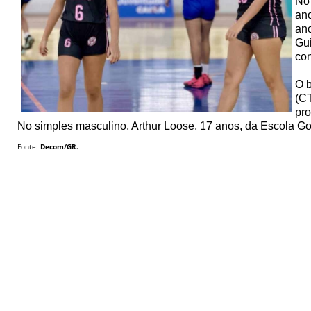
No 
ano
ano
Gu
con
O b
(CT
pro
No simples masculino, Arthur Loose, 17 anos, da Escola Go
Fonte:
Decom/GR.