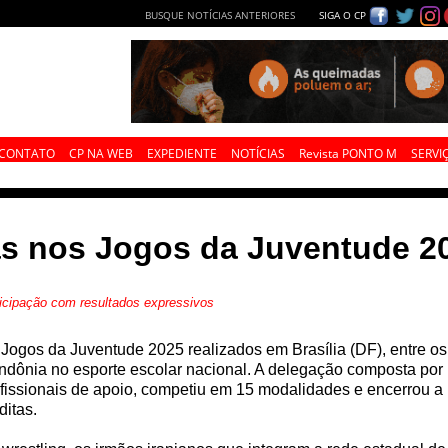
BUSQUE NOTÍCIAS ANTERIORES
SIGA O CP
CONTATO
CP NA WEB
EXPEDIENTE
NOTÍCIAS
Revista PONTO M
SERVI
as nos Jogos da Juventude 2
icipação com resultados expressivos
Jogos da Juventude 2025 realizados em Brasília (DF), entre os 
dônia no esporte escolar nacional. A delegação composta por 190
fissionais de apoio, competiu em 15 modalidades e encerrou a 
ditas.