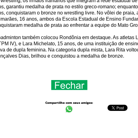
wrestling, os irmãos iranianos que integram a rede estadual 
s, garantiu medalha de prata no estilo greco-romano; enquant
s, conquistaram o bronze no wrestling livre. No vôlei de praia
imarães, 16 anos, ambos da Escola Estadual de Ensino Funda
quistaram medalha de prata ao enfrentar a equipe do Mato Gros
adminton também colocou Rondônia em destaque. As atletas Lara
PM IV), e Lara Michelato, 15 anos, de uma instituição de ensi
va de dupla feminina. Na categoria dupla mista, Lara Rita volto
nçalves Dias, brilhou e conquistou a medalha de bronze.
Compartilhe com seus amigos: