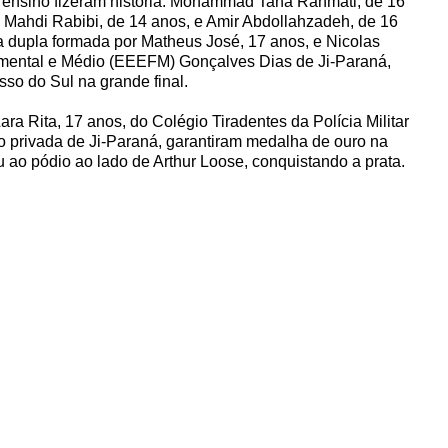
de ensino fizeram história. Mohammad Taha Rahmati, de 16
o Mahdi Rabibi, de 14 anos, e Amir Abdollahzadeh, de 16
, a dupla formada por Matheus José, 17 anos, e Nicolas
mental e Médio (EEEFM) Gonçalves Dias de Ji-Paraná,
so do Sul na grande final.
 Rita, 17 anos, do Colégio Tiradentes da Polícia Militar
no privada de Ji-Paraná, garantiram medalha de ouro na
u ao pódio ao lado de Arthur Loose, conquistando a prata.