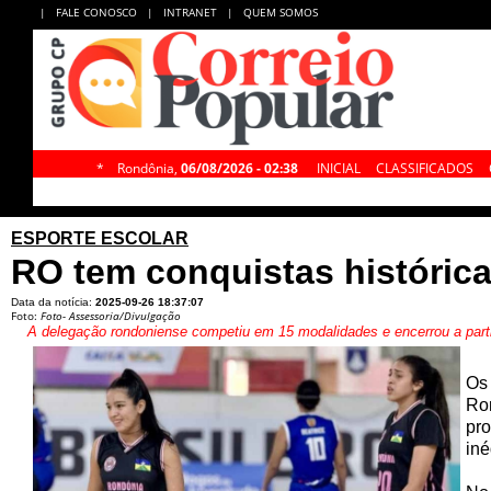
|
FALE CONOSCO
|
INTRANET
|
QUEM SOMOS
*
Rondônia,
06/08/2026 - 02:38
INICIAL
CLASSIFICADOS
ESPORTE ESCOLAR
RO tem conquistas históric
Data da notícia:
2025-09-26 18:37:07
Foto:
Foto- Assessoria/Divulgação
A delegação rondoniense competiu em 15 modalidades e encerrou a part
Os 
Ron
pro
iné