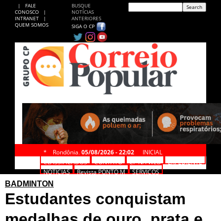
|
FALE
BUSQUE
CONOSCO
|
NOTÍCIAS
INTRANET
|
ANTERIORES
QUEM SOMOS
SIGA O CP
*
Rondônia,
05/08/2026 - 22:02
INICIAL
CLASSIFICADOS
CONTATO
CP NA WEB
EXPEDIENTE
NOTÍCIAS
Revista PONTO M
SERVIÇOS
BADMINTON
Estudantes conquistam
medalhas de ouro, prata e