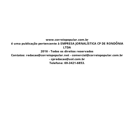
www.correiopopular.com.br
é uma publicação pertencente à EMPRESA JORNALÍSTICA CP DE RONDÔNIA
LTDA
2016 - Todos os direitos reservados
Contatos: redacao@correiopopular.net - comercial@correiopopular.com.br
- cpredacao@uol.com.br
Telefone: 69-3421-6853.