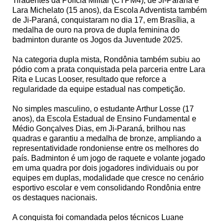
Tiradentes da Polícia Militar (CTPM4), de Ji-Paraná e
Lara Michelato (15 anos), da Escola Adventista também
de Ji-Paraná, conquistaram no dia 17, em Brasília, a
medalha de ouro na prova de dupla feminina do
badminton durante os Jogos da Juventude 2025.
Na categoria dupla mista, Rondônia também subiu ao
pódio com a prata conquistada pela parceria entre Lara
Rita e Lucas Looser, resultado que reforce a
regularidade da equipe estadual nas competição.
No simples masculino, o estudante Arthur Losse (17
anos), da Escola Estadual de Ensino Fundamental e
Médio Gonçalves Dias, em Ji-Paraná, brilhou nas
quadras e garantiu a medalha de bronze, ampliando a
representatividade rondoniense entre os melhores do
país. Badminton é um jogo de raquete e volante jogado
em uma quadra por dois jogadores individuais ou por
equipes em duplas, modalidade que cresce no cenário
esportivo escolar e vem consolidando Rondônia entre
os destaques nacionais.
A conquista foi comandada pelos técnicos Luane