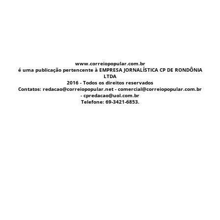
www.correiopopular.com.br
é uma publicação pertencente à EMPRESA JORNALÍSTICA CP DE RONDÔNIA
LTDA
2016 - Todos os direitos reservados
Contatos: redacao@correiopopular.net - comercial@correiopopular.com.br
- cpredacao@uol.com.br
Telefone: 69-3421-6853.