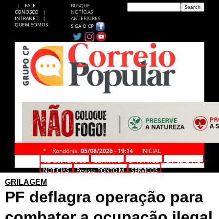
|
FALE
BUSQUE
CONOSCO
|
NOTÍCIAS
INTRANET
|
ANTERIORES
QUEM SOMOS
SIGA O CP
*
Rondônia,
05/08/2026 - 19:14
INICIAL
CLASSIFICADOS
CONTATO
CP NA WEB
EXPEDIENTE
NOTÍCIAS
Revista PONTO M
SERVIÇOS
GRILAGEM
PF deflagra operação para
combater a ocupação ilegal