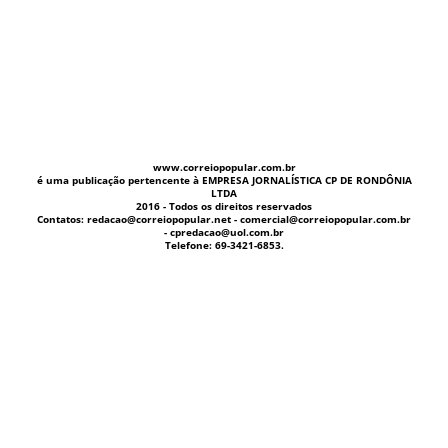
www.correiopopular.com.br
é uma publicação pertencente à EMPRESA JORNALÍSTICA CP DE RONDÔNIA
LTDA
2016 - Todos os direitos reservados
Contatos: redacao@correiopopular.net - comercial@correiopopular.com.br
- cpredacao@uol.com.br
Telefone: 69-3421-6853.