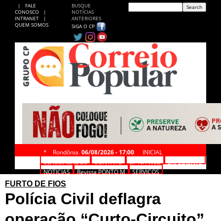
|
FALE
BUSQUE
CONOSCO
|
NOTÍCIAS
INTRANET
|
ANTERIORES
QUEM SOMOS
SIGA O CP
*
Rondônia,
06/08/2026 - 17:00
INICIAL
CLASSIFICADOS
CONTATO
CP NA WEB
EXPEDIENTE
NOTÍCIAS
Revista PONTO M
SERVIÇOS
FURTO DE FIOS
Polícia Civil deflagra
operação “Curto-Circuito”