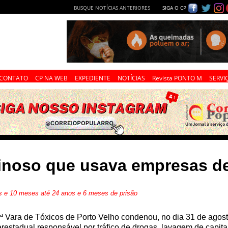
BUSQUE NOTÍCIAS ANTERIORES
SIGA O CP
CONTATO
CP NA WEB
EXPEDIENTE
NOTÍCIAS
Revista PONTO M
SERVI
inoso que usava empresas d
s e 10 meses até 24 anos e 6 meses de prisão
ª Vara de Tóxicos de Porto Velho condenou, no dia 31 de agost
erestadual responsável por tráfico de drogas, lavagem de capita