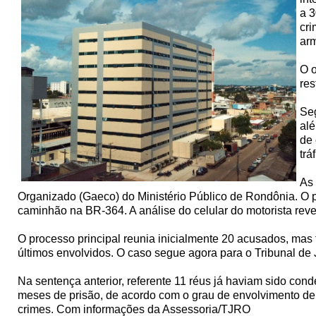
a 3
cri
ar
O o
res
Seg
alé
de 
trá
As
Organizado (Gaeco) do Ministério Público de Rondônia. O 
caminhão na BR-364. A análise do celular do motorista rev
O processo principal reunia inicialmente 20 acusados, mas
últimos envolvidos. O caso segue agora para o Tribunal de 
Na sentença anterior, referente 11 réus já haviam sido co
meses de prisão, de acordo com o grau de envolvimento de 
crimes. Com informações da Assessoria/TJRO