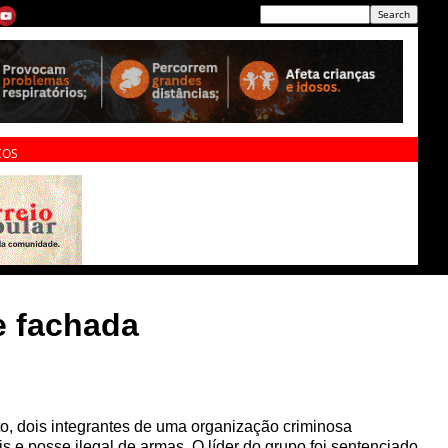
ÇOS
e fachada
o, dois integrantes de uma organização criminosa
is e posse ilegal de armas. O líder do grupo foi sentenciado