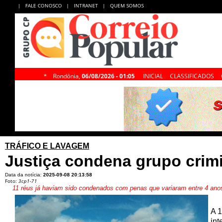
|
FALE CONOSCO
|
INTRANET
|
QUEM SOMOS
*
Rondônia,
06/08/2026 - 01:05
INICIAL
CLASSIFICADOS
TRÁFICO E LAVAGEM
Justiça condena grupo crim
Data da notícia:
2025-09-08 20:13:58
Foto:
3cp1-71
11 réus já haviam sido condenados com penas que variaram entre 4 ano
A 1
int