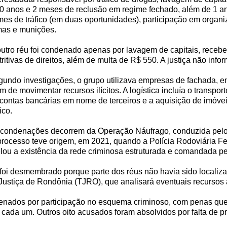
0 anos e 2 meses de reclusão em regime fechado, além de 1 an
mes de tráfico (em duas oportunidades), participação em organi
mas e munições.
utro réu foi condenado apenas por lavagem de capitais, recebe
tritivas de direitos, além de multa de R$ 550. A justiça não 
undo investigações, o grupo utilizava empresas de fachada, 
m de movimentar recursos ilícitos. A logística incluía o transpo
contas bancárias em nome de terceiros e a aquisição de imóveis
fico.
 condenações decorrem da Operação Náufrago, conduzida pelo
processo teve origem, em 2021, quando a Polícia Rodoviária 
elou a existência da rede criminosa estruturada e comandada p
 foi desmembrado porque parte dos réus não havia sido localiza
Justiça de Rondônia (TJRO), que analisará eventuais recursos 
ndenados por participação no esquema criminoso, com penas que
cada um. Outros oito acusados foram absolvidos por falta de 