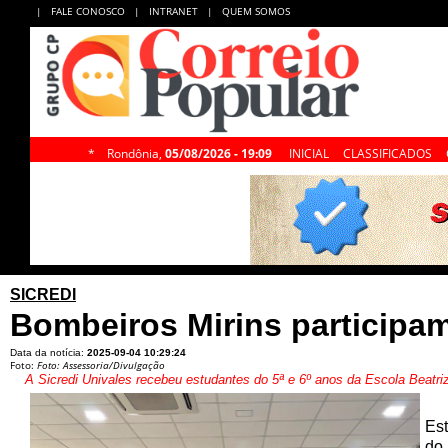
|
FALE CONOSCO
|
INTRANET
|
QUEM SOMOS
*
Rondônia,
05/08/2026 - 19:09
INICIAL
CLASSIFICADOS
SICREDI
Bombeiros Mirins participam
Data da notícia:
2025-09-04 10:29:24
Foto:
Foto: Assessoria/Divulgação
A Sicredi Univales recebeu estudantes do 5ª e 6º anos da Escola Beatri
Est
do 