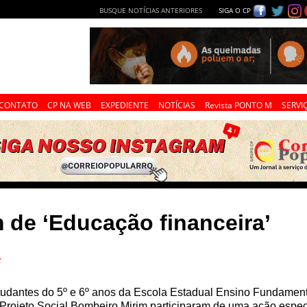
BUSQUE NOTÍCIAS ANTERIORES
SIGA O CP
CONTATO
CP NA WEB
EXPEDIENTE
NOTÍCIAS
Revista PONTO M
SERVI
 de ‘Educação financeira’
z
udantes do 5º e 6º anos da Escola Estadual Ensino Fundamenta
Projeto Social Bombeiro Mirim participaram de uma ação espec