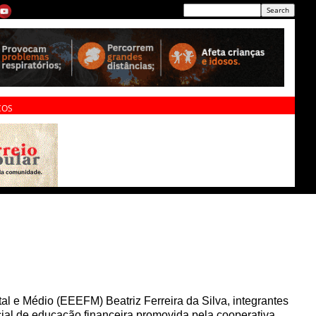
ÇOS
l e Médio (EEEFM) Beatriz Ferreira da Silva, integrantes
ial de educação financeira promovida pela cooperativa