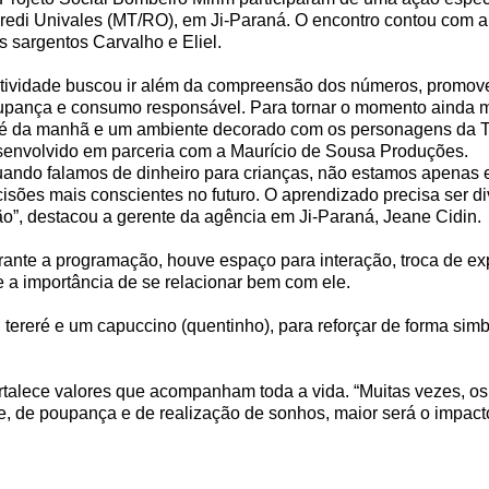
redi Univales (MT/RO), em Ji-Paraná. O encontro contou com a 
s sargentos Carvalho e Eliel.
tividade buscou ir além da compreensão dos números, promove
pança e consumo responsável. Para tornar o momento ainda ma
fé da manhã e um ambiente decorado com os personagens da Tu
envolvido em parceria com a Maurício de Sousa Produções.
ando falamos de dinheiro para crianças, não estamos apenas
isões mais conscientes no futuro. O aprendizado precisa ser div
o”, destacou a gerente da agência em Ji-Paraná, Jeane Cidin.
ante a programação, houve espaço para interação, troca de ex
 e a importância de se relacionar bem com ele.
es, tereré e um capuccino (quentinho), para reforçar de forma
rtalece valores que acompanham toda a vida. “Muitas vezes, os 
 de poupança e de realização de sonhos, maior será o impacto p