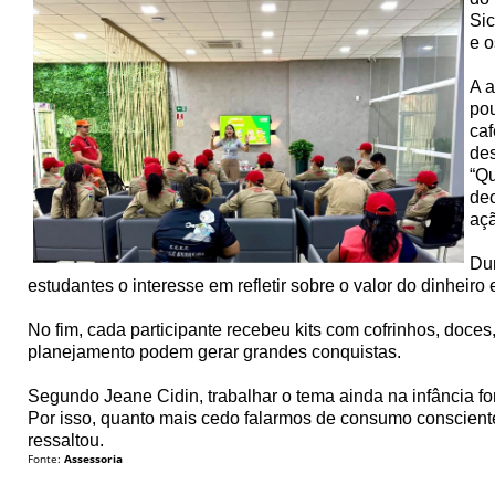
Sic
e o
A a
pou
ca
des
“Qu
dec
açã
Dur
estudantes o interesse em refletir sobre o valor do dinheiro
No fim, cada participante recebeu kits com cofrinhos, doc
planejamento podem gerar grandes conquistas.
Segundo Jeane Cidin, trabalhar o tema ainda na infância fo
Por isso, quanto mais cedo falarmos de consumo consciente,
ressaltou.
Fonte:
Assessoria