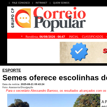
|
FALE CONOSCO
|
INTRANET
|
QUEM SOMOS
*
Rondônia,
06/08/2026 - 06:47
INICIAL
CLASSIFICADOS
ESPORTE
Semes oferece escolinhas de
Data da notícia:
2025-08-21 09:43:24
Foto:
Assessoria/Divulgação
Para o secretário Alessandro Barroso, os resultados alcançados com os
A P
esc