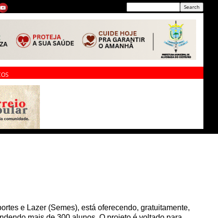
ÇOS
portes e Lazer (Semes), está oferecendo, gratuitamente,
tendendo mais de 300 alunos. O projeto é voltado para