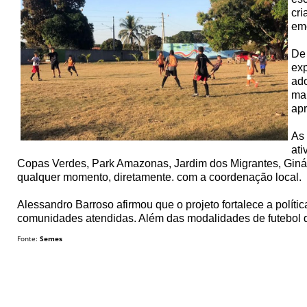
cri
emo
De 
exp
ado
man
apr
As 
ati
Copas Verdes, Park Amazonas, Jardim dos Migrantes, Ginás
qualquer momento, diretamente. com a coordenação local.
Alessandro Barroso afirmou que o projeto fortalece a polít
comunidades atendidas. Além das modalidades de futebol de
Fonte:
Semes