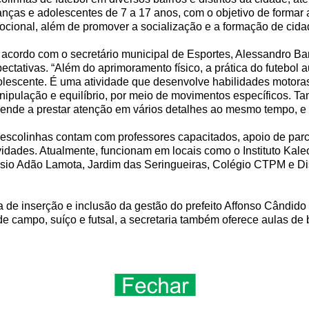
anças e adolescentes de 7 a 17 anos, com o objetivo de formar a
cional, além de promover a socialização e a formação de cidad
acordo com o secretário municipal de Esportes, Alessandro Ba
ectativas. “Além do aprimoramento físico, a prática do futebol 
lescente. É uma atividade que desenvolve habilidades motora
ipulação e equilíbrio, por meio de movimentos específicos. Ta
ende a prestar atenção em vários detalhes ao mesmo tempo, e f
escolinhas contam com professores capacitados, apoio de parc
vidades. Atualmente, funcionam em locais como o Instituto Kal
io Adão Lamota, Jardim das Seringueiras, Colégio CTPM e Dist
ica de inserção e inclusão da gestão do prefeito Affonso Cândid
 campo, suíço e futsal, a secretaria também oferece aulas de b