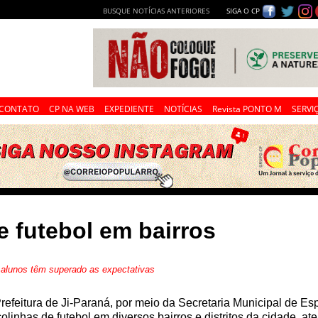
BUSQUE NOTÍCIAS ANTERIORES
SIGA O CP
CONTATO
CP NA WEB
EXPEDIENTE
NOTÍCIAS
Revista PONTO M
SERVI
 futebol em bairros
 alunos têm superado as expectativas
refeitura de Ji-Paraná, por meio da Secretaria Municipal de Es
olinhas de futebol em diversos bairros e distritos da cidade, a