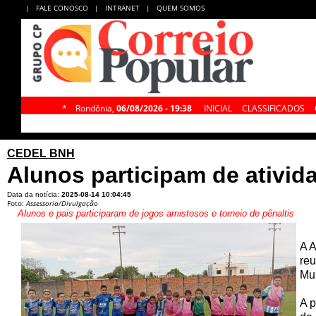
|
FALE CONOSCO
|
INTRANET
|
QUEM SOMOS
*
Rondônia,
06/08/2026 - 19:38
INICIAL
CLASSIFICADOS
CEDEL BNH
Alunos participam de ativid
Data da notícia:
2025-08-14 10:04:45
Foto:
Assessoria/Divulgação
Alunos e pais participaram de jogos amistosos e torneio de pênaltis
A A
reu
Mun
A p