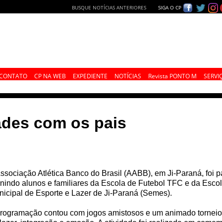
BUSQUE NOTÍCIAS ANTERIORES
SIGA O CP
CONTATO
CP NA WEB
EXPEDIENTE
NOTÍCIAS
Revista PONTO M
SERVI
ades com os pais
ssociação Atlética Banco do Brasil (AABB), em Ji-Paraná, foi 
nindo alunos e familiares da Escola de Futebol TFC e da Esco
icipal de Esporte e Lazer de Ji-Paraná (Semes).
rogramação contou com jogos amistosos e um animado torneio 