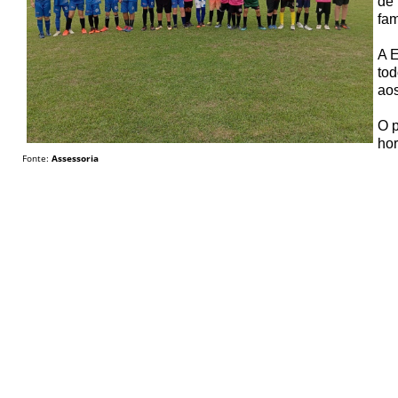
de 
fam
A E
tod
aos
O p
hor
Fonte:
Assessoria