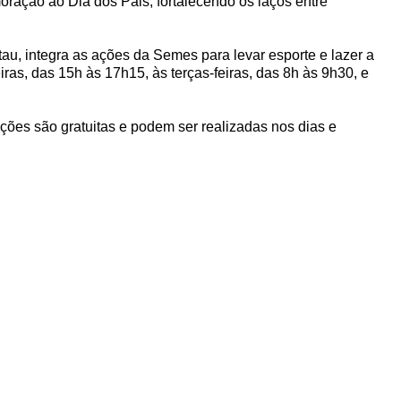
oração ao Dia dos Pais, fortalecendo os laços entre
u, integra as ações da Semes para levar esporte e lazer a
ras, das 15h às 17h15, às terças-feiras, das 8h às 9h30, e
ições são gratuitas e podem ser realizadas nos dias e