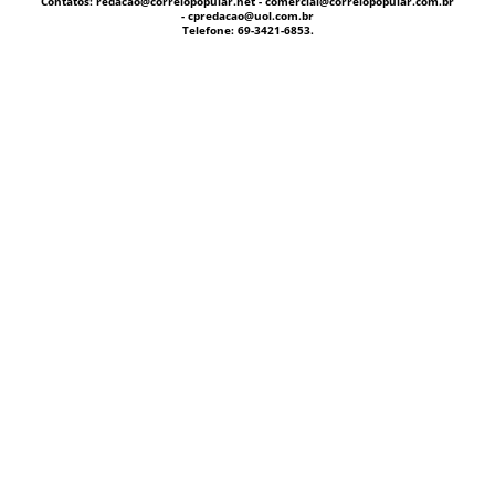
Contatos: redacao@correiopopular.net - comercial@correiopopular.com.br
- cpredacao@uol.com.br
Telefone: 69-3421-6853.