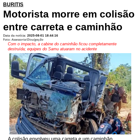
BURITIS
Motorista morre em colisão
entre carreta e caminhão
Data da notícia:
2025-08-01 18:44:16
Foto:
Assessoria/Divulgação
Com o impacto, a cabine do caminhão ficou completamente
destruída; equipes do Samu atuaram no acidente
A colisão envolveu uma carreta e um caminhão