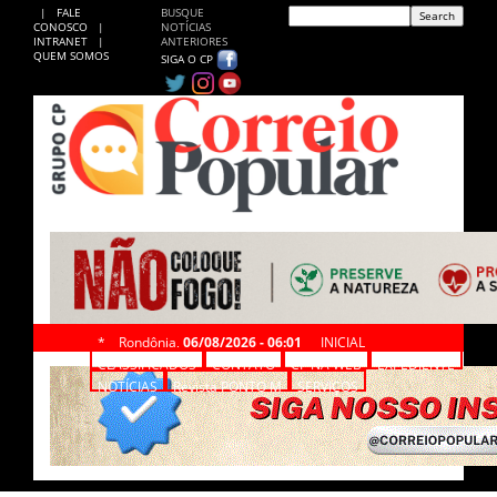
|
FALE
BUSQUE
CONOSCO
|
NOTÍCIAS
INTRANET
|
ANTERIORES
QUEM SOMOS
SIGA O CP
*
Rondônia,
06/08/2026 - 06:01
INICIAL
CLASSIFICADOS
CONTATO
CP NA WEB
EXPEDIENTE
NOTÍCIAS
Revista PONTO M
SERVIÇOS