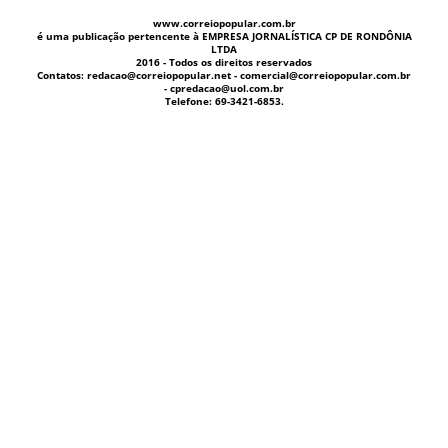
www.correiopopular.com.br
é uma publicação pertencente à EMPRESA JORNALÍSTICA CP DE RONDÔNIA
LTDA
2016 - Todos os direitos reservados
Contatos: redacao@correiopopular.net - comercial@correiopopular.com.br
- cpredacao@uol.com.br
Telefone: 69-3421-6853.