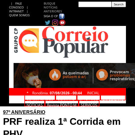
|
FALE
BUSQUE
CONOSCO
|
NOTÍCIAS
INTRANET
|
ANTERIORES
QUEM SOMOS
SIGA O CP
*
Rondônia,
07/08/2026 - 00:44
INICIAL
CLASSIFICADOS
CONTATO
CP NA WEB
EXPEDIENTE
NOTÍCIAS
Revista PONTO M
SERVIÇOS
97º ANIVERSÁRIO
PRF realiza 1ª Corrida em
PHV