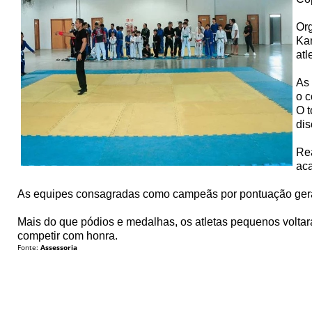
Org
Kan
atl
As 
o c
O t
dis
Rea
aca
As equipes consagradas como campeãs por pontuação geral f
Mais do que pódios e medalhas, os atletas pequenos voltar
competir com honra.
Fonte:
Assessoria