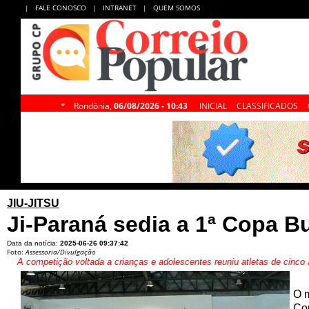
|
FALE CONOSCO
|
INTRANET
|
QUEM SOMOS
*
Rondônia,
06/08/2026 - 10:43
INICIAL
CLASSIFICADOS
JIU-JITSU
Ji-Paraná sedia a 1ª Copa B
Data da notícia:
2025-06-26 09:37:42
Foto:
Assessoria/Divulgação
A competição voltada a crianças e adolescentes reuniu atletas de cinc
O m
Cop