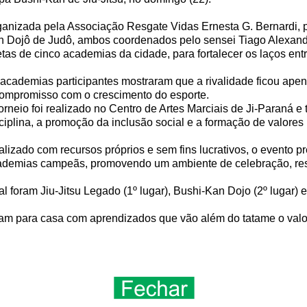
anizada pela Associação Resgate Vidas Ernesta G. Bernardi, po
 Dojô de Judô, ambos coordenados pelo sensei Tiago Alexandr
etas de cinco academias da cidade, para fortalecer os laços entr
academias participantes mostraram que a rivalidade ficou apena
ompromisso com o crescimento do esporte.
orneio foi realizado no Centro de Artes Marciais de Ji-Paraná e
ciplina, a promoção da inclusão social e a formação de valores 
lizado com recursos próprios e sem fins lucrativos, o evento p
demias campeãs, promovendo um ambiente de celebração, resp
oram Jiu-Jitsu Legado (1º lugar), Bushi-Kan Dojo (2º lugar) e
am para casa com aprendizados que vão além do tatame o valor 