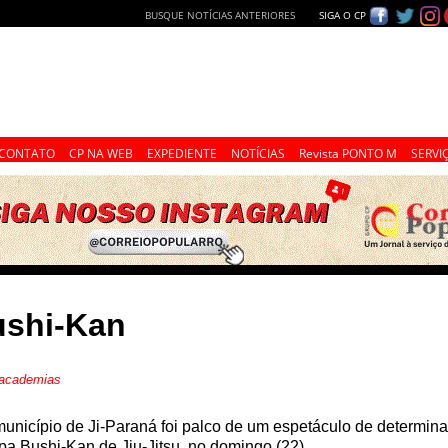
BUSQUE NOTÍCIAS ANTERIORES
SIGA O CP
CONTATO
CP NA WEB
EXPEDIENTE
NOTÍCIAS
Revista PONTO M
SERVI
ushi-Kan
o academias
unicípio de Ji-Paraná foi palco de um espetáculo de determinaç
a Bushi-Kan de Jiu-Jitsu, no domingo (22).