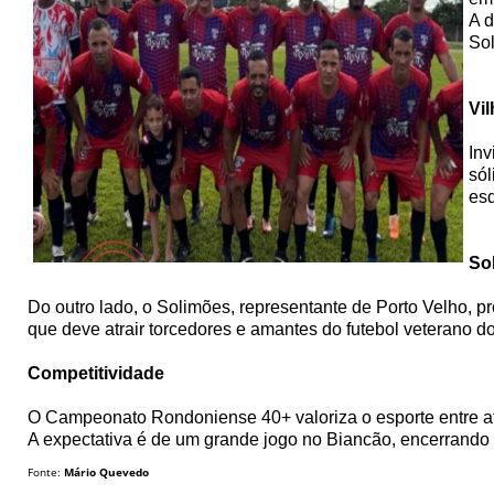
A d
Sol
Vi
Inv
sól
esq
So
Do outro lado, o Solimões, representante de Porto Velho, 
que deve atrair torcedores e amantes do futebol veterano d
Competitividade
O Campeonato Rondoniense 40+ valoriza o esporte entre atl
A expectativa é de um grande jogo no Biancão, encerrando 
Fonte:
Mário Quevedo