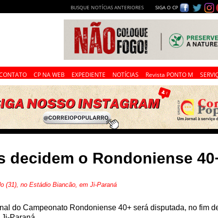
BUSQUE NOTÍCIAS ANTERIORES
SIGA O CP
CONTATO
CP NA WEB
EXPEDIENTE
NOTÍCIAS
Revista PONTO M
SERVI
es decidem o Rondoniense 40
o (31), no Estádio Biancão, em Ji-Paraná
inal do Campeonato Rondoniense 40+ será disputada, no fim de
Ji-Paraná.