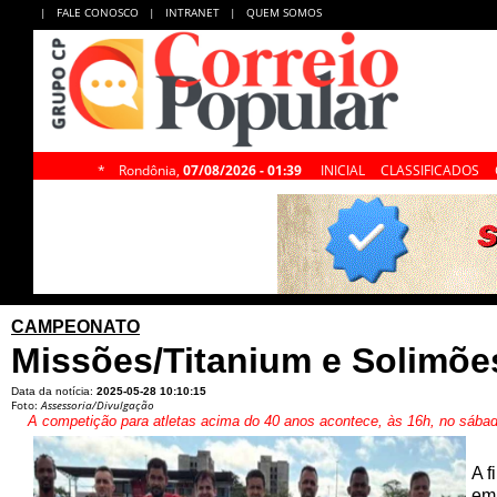
|
FALE CONOSCO
|
INTRANET
|
QUEM SOMOS
*
Rondônia,
07/08/2026 - 01:39
INICIAL
CLASSIFICADOS
CAMPEONATO
Missões/Titanium e Solimõ
Data da notícia:
2025-05-28 10:10:15
Foto:
Assessoria/Divulgação
A competição para atletas acima do 40 anos acontece, às 16h, no sábad
A f
em 