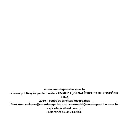
www.correiopopular.com.br
é uma publicação pertencente à EMPRESA JORNALÍSTICA CP DE RONDÔNIA
LTDA
2016 - Todos os direitos reservados
Contatos: redacao@correiopopular.net - comercial@correiopopular.com.br
- cpredacao@uol.com.br
Telefone: 69-3421-6853.