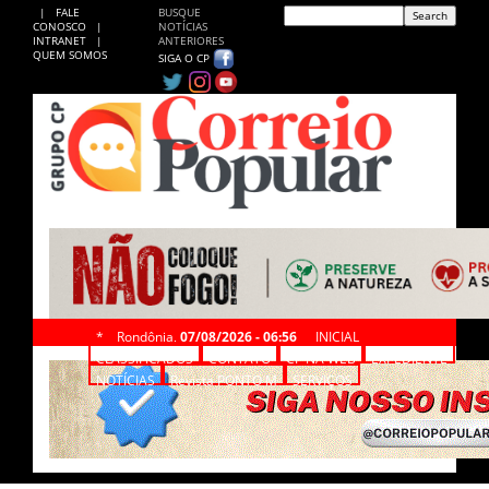
|
FALE
BUSQUE
CONOSCO
|
NOTÍCIAS
INTRANET
|
ANTERIORES
QUEM SOMOS
SIGA O CP
*
Rondônia,
07/08/2026 - 06:56
INICIAL
CLASSIFICADOS
CONTATO
CP NA WEB
EXPEDIENTE
NOTÍCIAS
Revista PONTO M
SERVIÇOS