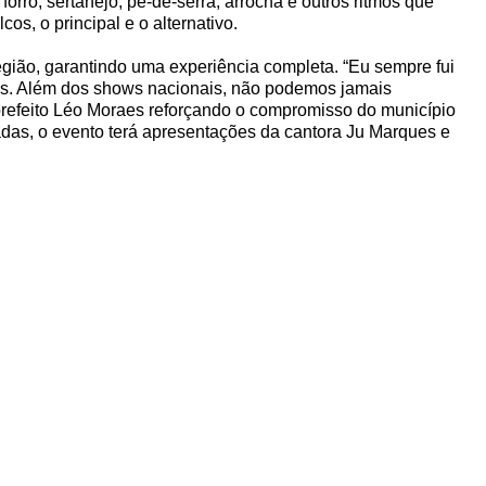
orró, sertanejo, pé-de-serra, arrocha e outros ritmos que
cos, o principal e o alternativo.
egião, garantindo uma experiência completa. “Eu sempre fui
tas. Além dos shows nacionais, não podemos jamais
 prefeito Léo Moraes reforçando o compromisso do município
rmadas, o evento terá apresentações da cantora Ju Marques e