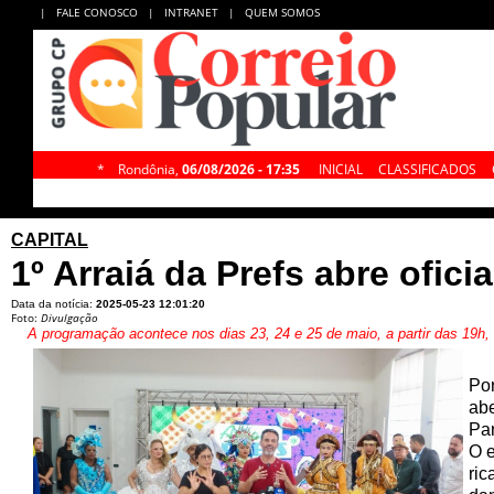
|
FALE CONOSCO
|
INTRANET
|
QUEM SOMOS
*
Rondônia,
06/08/2026 - 17:35
INICIAL
CLASSIFICADOS
CAPITAL
1º Arraiá da Prefs abre ofic
Data da notícia:
2025-05-23 12:01:20
Foto:
Divulgação
A programação acontece nos dias 23, 24 e 25 de maio, a partir das 19h,
Por
abe
Par
O e
ric