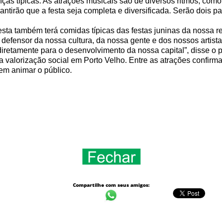
ças típicas. As atrações musicais são de diversos ritmos, como f
antirão que a festa seja completa e diversificada. Serão dois pal
esta também terá comidas típicas das festas juninas da nossa r
defensor da nossa cultura, da nossa gente e dos nossos artis
 diretamente para o desenvolvimento da nossa capital”, disse o
 e a valorização social em Porto Velho. Entre as atrações confi
em animar o público.
Compartilhe com seus amigos: