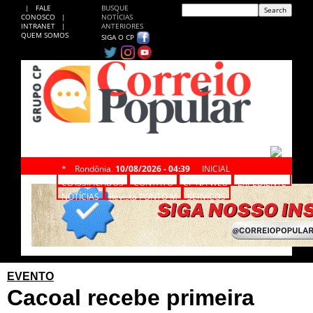
|
FALE
BUSQUE
CONOSCO
|
NOTÍCIAS
INTRANET
|
ANTERIORES
QUEM SOMOS
SIGA O CP
*
Rondônia,
10/08/2026 - 04:39
INICIAL
CLASSIFICADOS
CONTATO
CP NA WEB
EXPEDIENTE
NOTÍCIAS
Revista PONTO M
SERVIÇOS
EVENTO
Cacoal recebe primeira