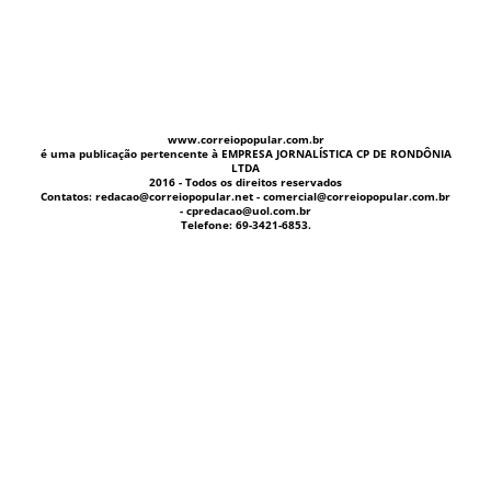
www.correiopopular.com.br
é uma publicação pertencente à EMPRESA JORNALÍSTICA CP DE RONDÔNIA
LTDA
2016 - Todos os direitos reservados
Contatos: redacao@correiopopular.net - comercial@correiopopular.com.br
- cpredacao@uol.com.br
Telefone: 69-3421-6853.