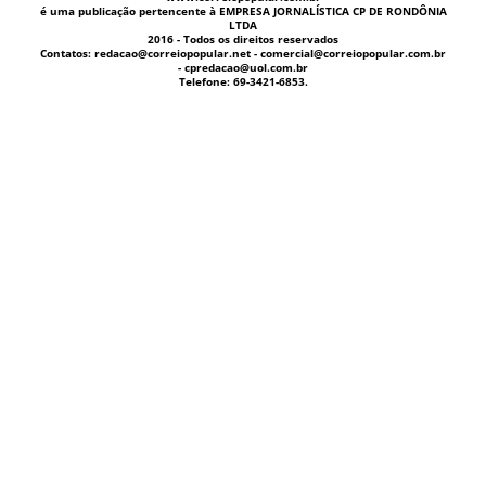
é uma publicação pertencente à EMPRESA JORNALÍSTICA CP DE RONDÔNIA
LTDA
2016 - Todos os direitos reservados
Contatos: redacao@correiopopular.net - comercial@correiopopular.com.br
- cpredacao@uol.com.br
Telefone: 69-3421-6853.