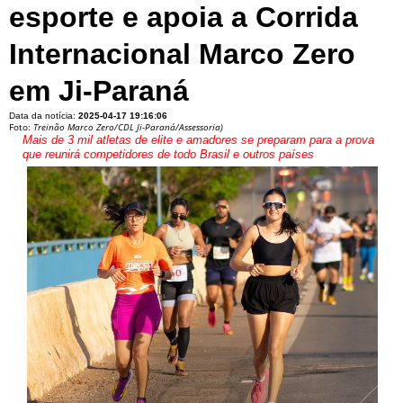
esporte e apoia a Corrida
Internacional Marco Zero
em Ji-Paraná
Data da notícia:
2025-04-17 19:16:06
Foto:
Treinão Marco Zero/CDL Ji-Paraná/Assessoria)
Mais de 3 mil atletas de elite e amadores se preparam para a prova
que reunirá competidores de todo Brasil e outros países