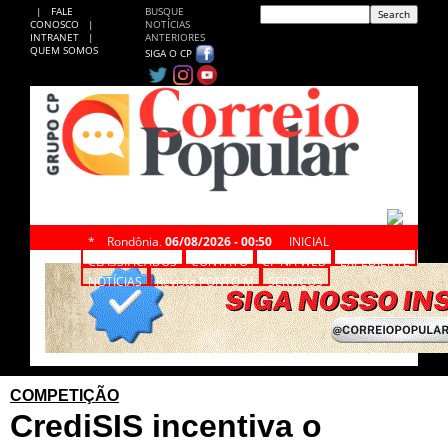
|
FALE
BUSQUE
CONOSCO
|
NOTÍCIAS
INTRANET
|
ANTERIORES
QUEM SOMOS
SIGA O CP
*
Rondônia,
06/08/2026 - 00:50
INICIAL
CLASSIFICADOS
CONTATO
CP NA WEB
EXPEDIENTE
NOTÍCIAS
Revista PONTO M
SERVIÇOS
COMPETIÇÃO
CrediSIS incentiva o