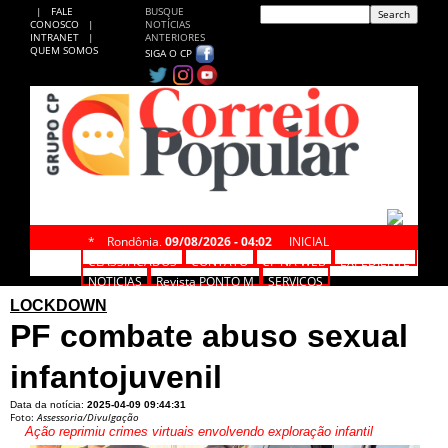
|
FALE
BUSQUE
CONOSCO
|
NOTÍCIAS
INTRANET
|
ANTERIORES
QUEM SOMOS
SIGA O CP
*
Rondônia,
09/08/2026 - 04:02
INICIAL
CLASSIFICADOS
CONTATO
CP NA WEB
EXPEDIENTE
NOTÍCIAS
Revista PONTO M
SERVIÇOS
LOCKDOWN
PF combate abuso sexual
infantojuvenil
Data da notícia:
2025-04-09 09:44:31
Foto:
Assessoria/Divulgação
Ação reprimiu crimes virtuais envolvendo exploração infantil