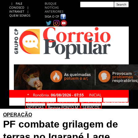
|
FALE
BUSQUE
CONOSCO
|
NOTÍCIAS
INTRANET
|
ANTERIORES
QUEM SOMOS
SIGA O CP
*
Rondônia,
06/08/2026 - 07:55
INICIAL
CLASSIFICADOS
CONTATO
CP NA WEB
EXPEDIENTE
NOTÍCIAS
Revista PONTO M
SERVIÇOS
OPERAÇÃO
PF combate grilagem de
terras no Igarapé Lage