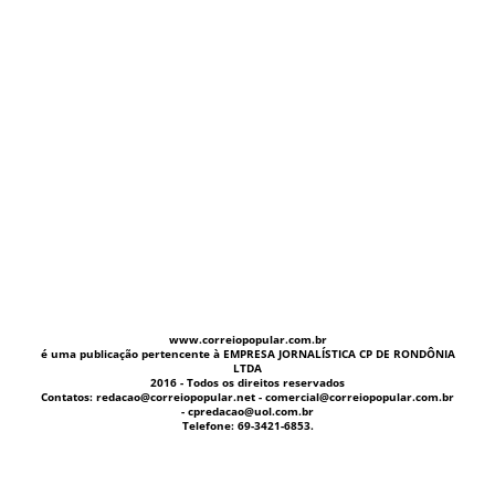
www.correiopopular.com.br
é uma publicação pertencente à EMPRESA JORNALÍSTICA CP DE RONDÔNIA
LTDA
2016 - Todos os direitos reservados
Contatos: redacao@correiopopular.net - comercial@correiopopular.com.br
- cpredacao@uol.com.br
Telefone: 69-3421-6853.