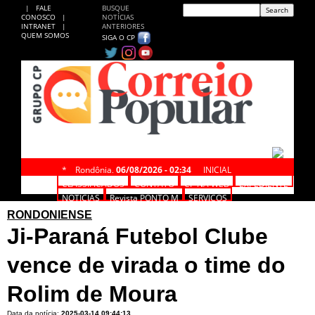
|
FALE
BUSQUE
CONOSCO
|
NOTÍCIAS
INTRANET
|
ANTERIORES
QUEM SOMOS
SIGA O CP
*
Rondônia,
06/08/2026 - 02:34
INICIAL
CLASSIFICADOS
CONTATO
CP NA WEB
EXPEDIENTE
NOTÍCIAS
Revista PONTO M
SERVIÇOS
RONDONIENSE
Ji-Paraná Futebol Clube
vence de virada o time do
Rolim de Moura
Data da notícia:
2025-03-14 09:44:13