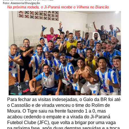
Foto:
Assessoria/Divulgação
Na próxima rodada, o Ji-Paraná recebe o Vilhena no Biancão
Para fechar as visitas indesejadas, o Galo da BR foi até
o Cassolão e de virada venceu o time do Rolim de
Moura. O Tigre saiu na frente fazendo 1 a 0, mas
acabou cedendo o empate e a virada do Ji-Paraná
Futebol Clube (JFC), que volta a brigar por uma vaga
na próxima fase, após duas derrotas seguidas e a troca