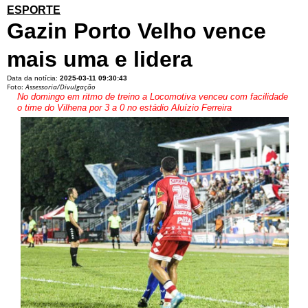
ESPORTE
Gazin Porto Velho vence
mais uma e lidera
Data da notícia:
2025-03-11 09:30:43
Foto:
Assessoria/Divulgação
No domingo em ritmo de treino a Locomotiva venceu com facilidade
o time do Vilhena por 3 a 0 no estádio Aluízio Ferreira