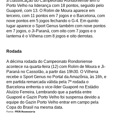
a classificação do Campeonato Rondoniense tem o
Porto Velho na liderança com 18 pontos, seguido pelo
Guaporé, com 13. O Rolim de Moura aparece em
terceiro, com 11 pontos em 7 jogos e o Barcelona, com
nove pontos em 5 jogos fechando o G-4. Em quinto
lugar aparece o Sport Genus também com nove pontos
em 7 jogos, o Ji-Paraná, com oito com 7 jogos e o
lanterna é o Vilhena com 8 jogos e oito derrotas.
Rodada
A décima rodada do Campeonato Rondoniense
acontece na quarta-feira (12) com Rolim de Moura e Ji-
Paraná no Cassolão, a partir das 19h30. O Vilhena
recebe o Sport Genus no Portal da Amazônia, às 16h, e
em partida remarcada válida pela 7ª rodada o
Barcelona enfrenta o vice-líder Guaporé no Estádio
Aluízio Ferreira. Lembrando que a partida entre
Guaporé e Gazin Porto Velho foi suspensa devido a
equipe do Gazin Porto Velho entrar em campo pela
Copa do Brasil na mesma data.
Fonte:
FFER/Assessoria