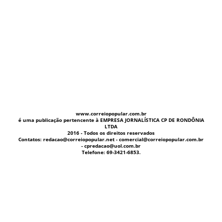
www.correiopopular.com.br
é uma publicação pertencente à EMPRESA JORNALÍSTICA CP DE RONDÔNIA
LTDA
2016 - Todos os direitos reservados
Contatos: redacao@correiopopular.net - comercial@correiopopular.com.br
- cpredacao@uol.com.br
Telefone: 69-3421-6853.