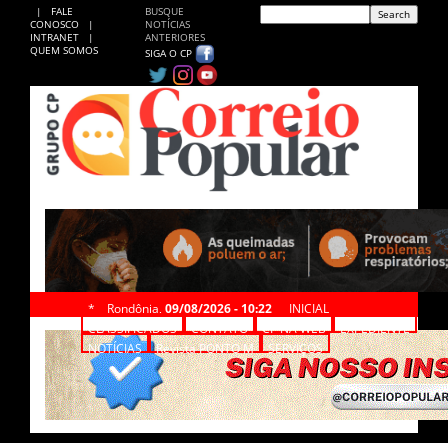
|
FALE
BUSQUE
CONOSCO
|
NOTÍCIAS
INTRANET
|
ANTERIORES
QUEM SOMOS
SIGA O CP
*
Rondônia,
09/08/2026 - 10:22
INICIAL
CLASSIFICADOS
CONTATO
CP NA WEB
EXPEDIENTE
NOTÍCIAS
Revista PONTO M
SERVIÇOS