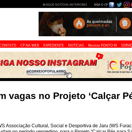
BUSQUE NOTÍCIAS ANTERIORES
SIGA O CP
CONTATO
CP NA WEB
EXPEDIENTE
NOTÍCIAS
Revista PONTO M
SERVI
 vagas no Projeto ‘Calçar Pé
S Associação Cultural, Social e Desportiva de Jaru (WS Furac
udam no período vespertino, para o Projeto “Calçar Pés para S