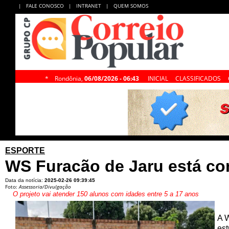
|
FALE CONOSCO
|
INTRANET
|
QUEM SOMOS
*
Rondônia,
06/08/2026 - 06:43
INICIAL
CLASSIFICADOS
ESPORTE
WS Furacão de Jaru está com
Data da notícia:
2025-02-26 09:39:45
Foto:
Assessoria/Divulgação
O projeto vai atender 150 alunos com idades entre 5 a 17 anos
A W
est