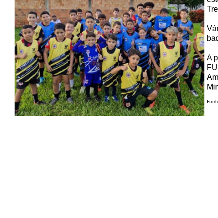
Tr
Vár
bad
A p
FUM
Ama
Min
Font