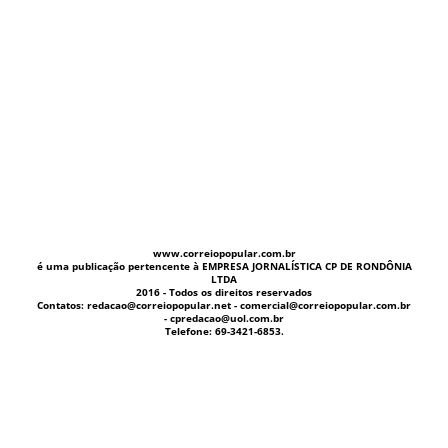
www.correiopopular.com.br
é uma publicação pertencente à EMPRESA JORNALÍSTICA CP DE RONDÔNIA
LTDA
2016 - Todos os direitos reservados
Contatos: redacao@correiopopular.net - comercial@correiopopular.com.br
- cpredacao@uol.com.br
Telefone: 69-3421-6853.