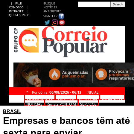
|
FALE
BUSQUE
CONOSCO
|
NOTÍCIAS
INTRANET
|
ANTERIORES
QUEM SOMOS
SIGA O CP
*
Rondônia,
06/08/2026 - 06:13
INICIAL
CLASSIFICADOS
CONTATO
CP NA WEB
EXPEDIENTE
NOTÍCIAS
Revista PONTO M
SERVIÇOS
BRASIL
Empresas e bancos têm até
sexta para enviar