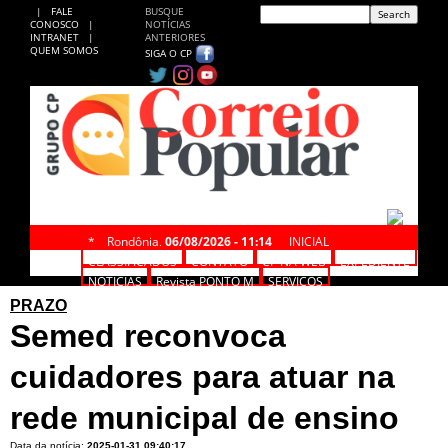
|
FALE
BUSQUE
CONOSCO
|
NOTÍCIAS
INTRANET
|
ANTERIORES
QUEM SOMOS
SIGA O CP
*
Rondônia,
06/08/2026 - 11:14
INICIAL
CLASSIFICADOS
CONTATO
CP NA WEB
EXPEDIENTE
NOTÍCIAS
Revista PONTO M
SERVIÇOS
PRAZO
Semed reconvoca
cuidadores para atuar na
rede municipal de ensino
Data da notícia:
2025-01-31 09:40:17