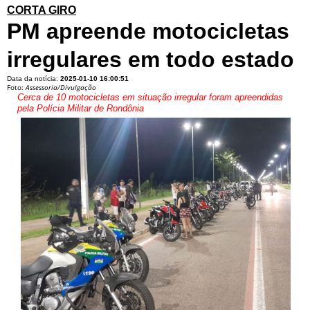
CORTA GIRO
PM apreende motocicletas
irregulares em todo estado
Data da notícia:
2025-01-10 16:00:51
Foto:
Assessoria/Divulgação
Cerca de 10 motocicletas em situação irregular foram apreendidas
pela Polícia Militar de Rondônia