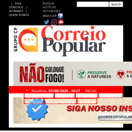
|
FALE
BUSQUE
CONOSCO
|
NOTÍCIAS
INTRANET
|
ANTERIORES
QUEM SOMOS
SIGA O CP
*
Rondônia,
07/08/2026 - 16:17
INICIAL
CLASSIFICADOS
CONTATO
CP NA WEB
EXPEDIENTE
NOTÍCIAS
Revista PONTO M
SERVIÇOS