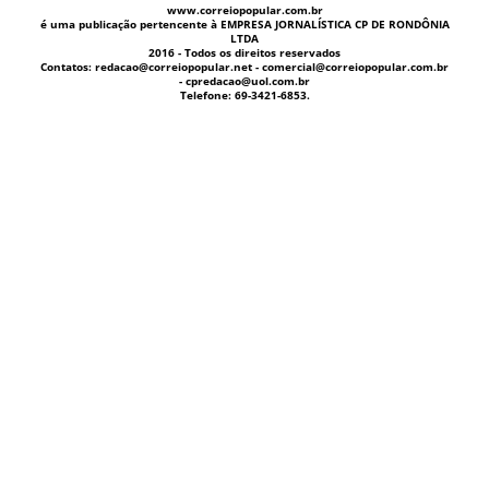
www.correiopopular.com.br
é uma publicação pertencente à EMPRESA JORNALÍSTICA CP DE RONDÔNIA
LTDA
2016 - Todos os direitos reservados
Contatos: redacao@correiopopular.net - comercial@correiopopular.com.br
- cpredacao@uol.com.br
Telefone: 69-3421-6853.