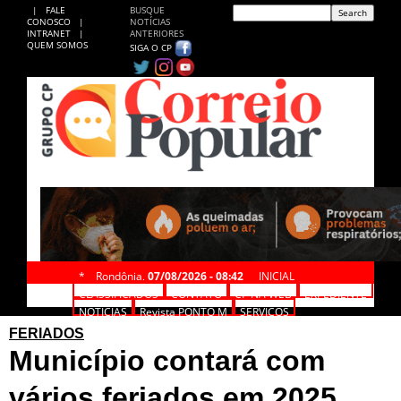
|
FALE
BUSQUE
CONOSCO
|
NOTÍCIAS
INTRANET
|
ANTERIORES
QUEM SOMOS
SIGA O CP
*
Rondônia,
07/08/2026 - 08:42
INICIAL
CLASSIFICADOS
CONTATO
CP NA WEB
EXPEDIENTE
NOTÍCIAS
Revista PONTO M
SERVIÇOS
FERIADOS
Município contará com
vários feriados em 2025