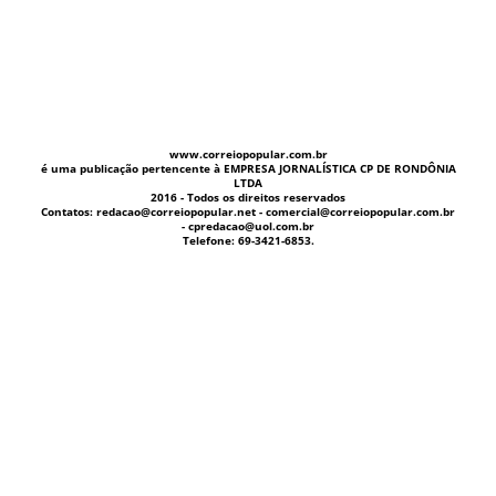
www.correiopopular.com.br
é uma publicação pertencente à EMPRESA JORNALÍSTICA CP DE RONDÔNIA
LTDA
2016 - Todos os direitos reservados
Contatos: redacao@correiopopular.net - comercial@correiopopular.com.br
- cpredacao@uol.com.br
Telefone: 69-3421-6853.