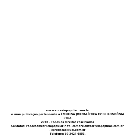
www.correiopopular.com.br
é uma publicação pertencente à EMPRESA JORNALÍSTICA CP DE RONDÔNIA
LTDA
2016 - Todos os direitos reservados
Contatos: redacao@correiopopular.net - comercial@correiopopular.com.br
- cpredacao@uol.com.br
Telefone: 69-3421-6853.