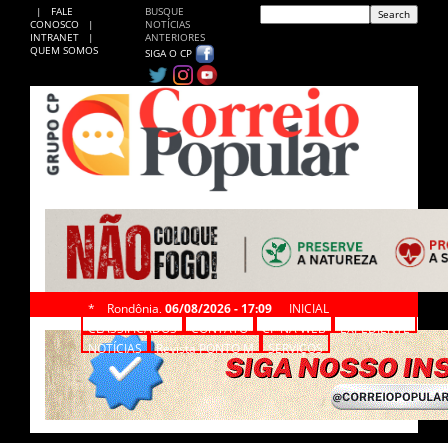
|
FALE
BUSQUE
CONOSCO
|
NOTÍCIAS
INTRANET
|
ANTERIORES
QUEM SOMOS
SIGA O CP
*
Rondônia,
06/08/2026 - 17:09
INICIAL
CLASSIFICADOS
CONTATO
CP NA WEB
EXPEDIENTE
NOTÍCIAS
Revista PONTO M
SERVIÇOS