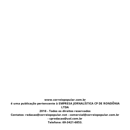
www.correiopopular.com.br
é uma publicação pertencente à EMPRESA JORNALÍSTICA CP DE RONDÔNIA
LTDA
2016 - Todos os direitos reservados
Contatos: redacao@correiopopular.net - comercial@correiopopular.com.br
- cpredacao@uol.com.br
Telefone: 69-3421-6853.