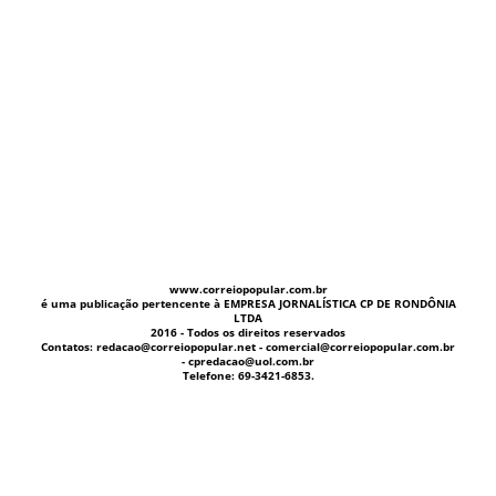
www.correiopopular.com.br
é uma publicação pertencente à EMPRESA JORNALÍSTICA CP DE RONDÔNIA
LTDA
2016 - Todos os direitos reservados
Contatos: redacao@correiopopular.net - comercial@correiopopular.com.br
- cpredacao@uol.com.br
Telefone: 69-3421-6853.