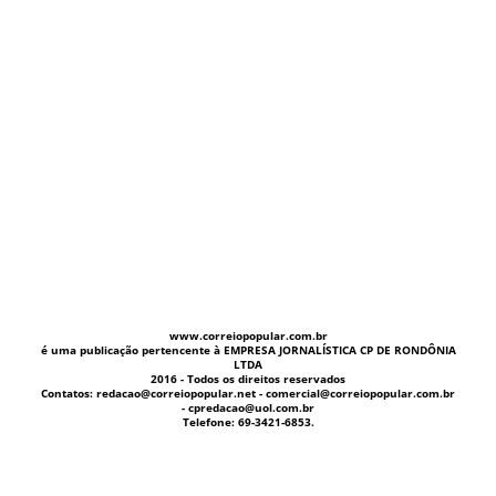
www.correiopopular.com.br
é uma publicação pertencente à EMPRESA JORNALÍSTICA CP DE RONDÔNIA
LTDA
2016 - Todos os direitos reservados
Contatos: redacao@correiopopular.net - comercial@correiopopular.com.br
- cpredacao@uol.com.br
Telefone: 69-3421-6853.