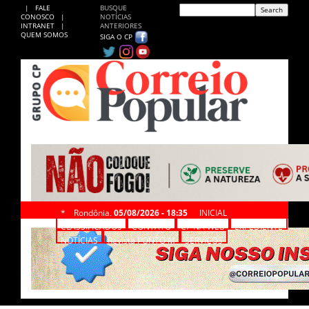
|
FALE
BUSQUE
CONOSCO
|
NOTÍCIAS
INTRANET
|
ANTERIORES
QUEM SOMOS
SIGA O CP
*
Rondônia,
05/08/2026 - 18:35
INICIAL
CLASSIFICADOS
CONTATO
CP NA WEB
EXPEDIENTE
NOTÍCIAS
Revista PONTO M
SERVIÇOS