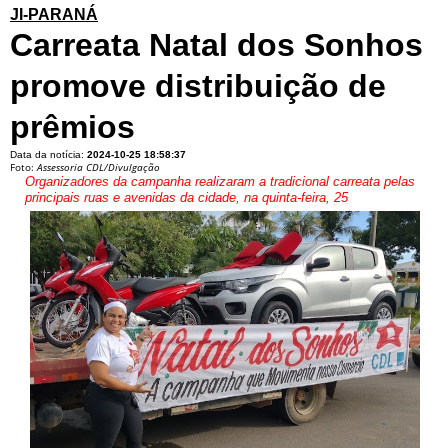
JI-PARANÁ
Carreata Natal dos Sonhos
promove distribuição de
prêmios
Data da notícia:
2024-10-25 18:58:37
Foto:
Assessoria CDL/Divulgação
Organizadores da campanha realizaram a tradicional carreata pelas
principais ruas e avenidas da cidade, na quinta-feira, 25