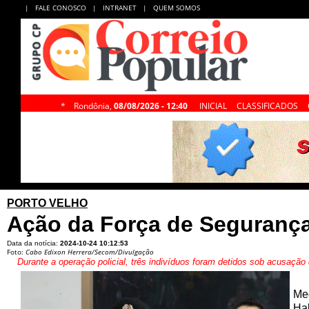
|
FALE CONOSCO
|
INTRANET
|
QUEM SOMOS
*
Rondônia,
08/08/2026 - 12:40
INICIAL
CLASSIFICADOS
PORTO VELHO
Ação da Força de Seguranç
Data da notícia:
2024-10-24 10:12:53
Foto:
Cabo Edixon Herrera/Secom/Divulgação
Durante a operação policial, três indivíduos foram detidos sob acusação
Me
Hab