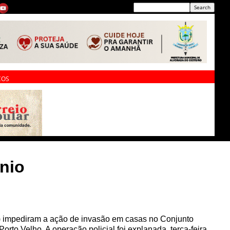
ÇOS
nio
 impediram a ação de invasão em casas no Conjunto
Porto Velho. A operação policial foi explanada, terça-feira