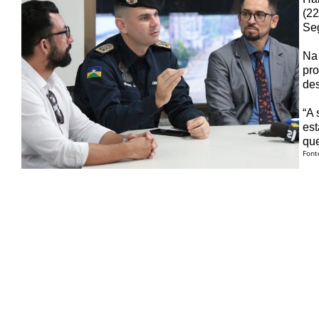
(22
Seg
Na 
pro
des
“A 
est
que
Font