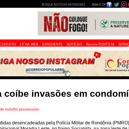
BUSQUE NOTÍCIAS ANTERIORES
SIGA O CP
CONTATO
CP NA WEB
EXPEDIENTE
NOTÍCIAS
Revista PONTO M
SERVI
a coíbe invasões em condomí
 de esbulho possessório
didas desencadeadas pela Polícia Militar de Rondônia (PMRO)
itacional Moradia Leste, no bairro Socialista, na zona leste de 