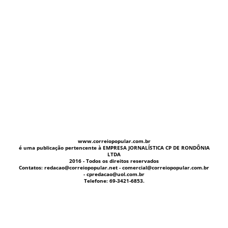
www.correiopopular.com.br
é uma publicação pertencente à EMPRESA JORNALÍSTICA CP DE RONDÔNIA
LTDA
2016 - Todos os direitos reservados
Contatos: redacao@correiopopular.net - comercial@correiopopular.com.br
- cpredacao@uol.com.br
Telefone: 69-3421-6853.