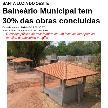
SANTA LUZIA DO OESTE
Balneário Municipal tem
30% das obras concluídas
Data da notícia:
2024-10-15 09:30:07
Foto:
Bruno Motoyama/Secom/Divulga??o
O espaço público se transformará em um local de lazer para as
famílias do município e regi?o