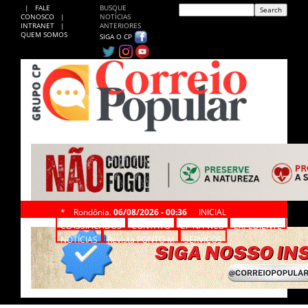
|
FALE
BUSQUE
CONOSCO
|
NOTÍCIAS
INTRANET
|
ANTERIORES
QUEM SOMOS
SIGA O CP
*
Rondônia,
06/08/2026 - 00:36
INICIAL
CLASSIFICADOS
CONTATO
CP NA WEB
EXPEDIENTE
NOTÍCIAS
Revista PONTO M
SERVIÇOS