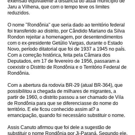
extensão equivalente à distância do atual município de
Jaru a Vilhena, que com o tempo teve os limites
reduzidos.
O nome "Rondônia" que seria dado ao território federal
foi transferido ao distrito, por Cândido Mariano da Silva
Rondon rejeitar a homenagem, por desentendimentos
com o ex-presidente Getúlio Vargas, durante o Estado
Novo, período ditatorial que foi de 1937 a 1945 no país.
Com a correção histórica, feita pela Câmara dos
Deputados, em 17 de fevereiro de 1956, passaram a
coexistir o Distrito de Rondônia e o Território Federal de
Rondônia.
Com a abertura da rodovia BR-29 (atual BR-364), que
possibilitou a chegada de milhares de migrantes, a
partir de 1960, o distrito passou a ser chamado de Vila
de Rondônia para que se diferenciasse do nome do
território. E ele ficou conhecido assim at? a
emancipação, quando foi necessário substituir o nome.
Assis Canuto afirmou que foi dele a sugestão de
substituir o nome Rondônia por Ji-Paraná. Segundo ele,