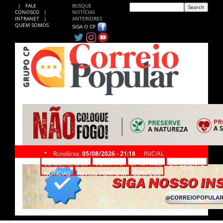
|
FALE
BUSQUE
CONOSCO
|
NOTÍCIAS
INTRANET
|
ANTERIORES
QUEM SOMOS
SIGA O CP
*
Rondônia,
05/08/2026 - 21:18
INICIAL
CLASSIFICADOS
CONTATO
CP NA WEB
EXPEDIENTE
NOTÍCIAS
Revista PONTO M
SERVIÇOS