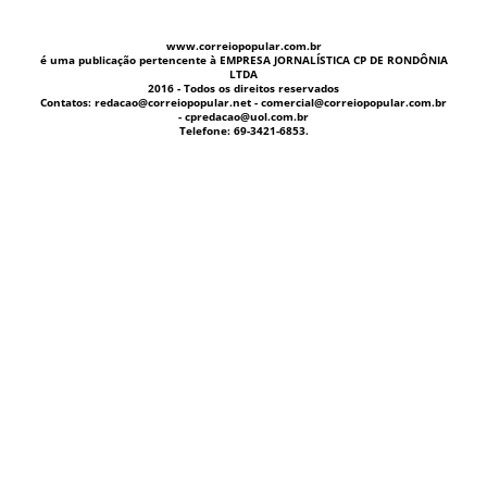
www.correiopopular.com.br
é uma publicação pertencente à EMPRESA JORNALÍSTICA CP DE RONDÔNIA
LTDA
2016 - Todos os direitos reservados
Contatos: redacao@correiopopular.net - comercial@correiopopular.com.br
- cpredacao@uol.com.br
Telefone: 69-3421-6853.