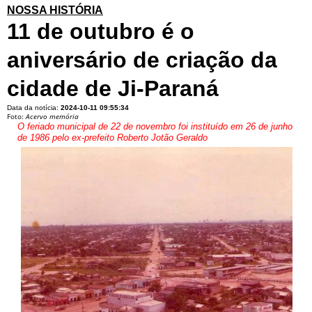
NOSSA HISTÓRIA
11 de outubro é o
aniversário de criação da
cidade de Ji-Paraná
Data da notícia:
2024-10-11 09:55:34
Foto:
Acervo memória
O feriado municipal de 22 de novembro foi instituído em 26 de junho
de 1986 pelo ex-prefeito Roberto Jotão Geraldo