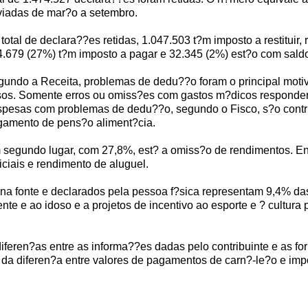
viadas de mar?o a setembro.
total de declara??es retidas, 1.047.503 t?m imposto a restituir
.679 (27%) t?m imposto a pagar e 32.345 (2%) est?o com saldo 
undo a Receita, problemas de dedu??o foram o principal moti
os. Somente erros ou omiss?es com gastos m?dicos respondera
pesas com problemas de dedu??o, segundo o Fisco, s?o contrib
gamento de pens?o aliment?cia.
segundo lugar, com 27,8%, est? a omiss?o de rendimentos. Ent
iciais e rendimento de aluguel.
 na fonte e declarados pela pessoa f?sica representam 9,4% d
nte e ao idoso e a projetos de incentivo ao esporte e ? cultur
diferen?as entre as informa??es dadas pelo contribuinte e as 
a diferen?a entre valores de pagamentos de carn?-le?o e imp