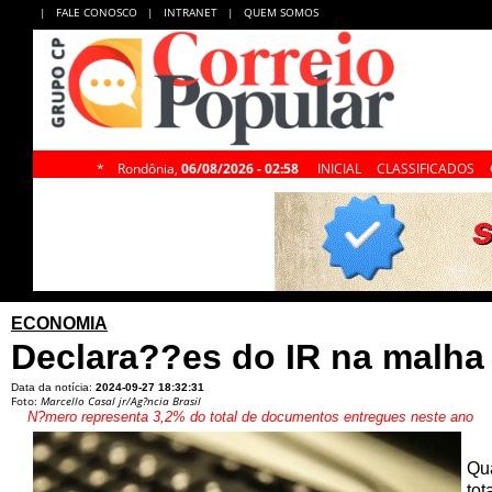
|
FALE CONOSCO
|
INTRANET
|
QUEM SOMOS
*
Rondônia,
06/08/2026 - 02:58
INICIAL
CLASSIFICADOS
ECONOMIA
Declara??es do IR na malha 
Data da notícia:
2024-09-27 18:32:31
Foto:
Marcello Casal jr/Ag?ncia Brasil
N?mero representa 3,2% do total de documentos entregues neste ano
Qua
tot