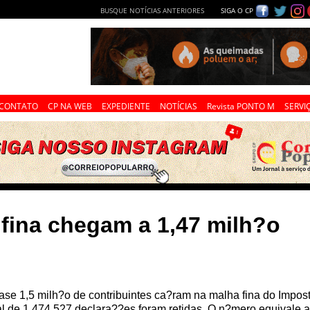
BUSQUE NOTÍCIAS ANTERIORES
SIGA O CP
CONTATO
CP NA WEB
EXPEDIENTE
NOTÍCIAS
Revista PONTO M
SERVI
fina chegam a 1,47 milh?o
se 1,5 milh?o de contribuintes ca?ram na malha fina do Impos
al de 1.474.527 declara??es foram retidas. O n?mero equivale