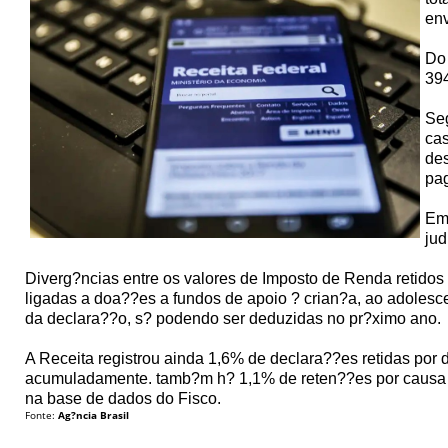
en
Do 
394
Seg
cas
des
pa
Em 
jud
Diverg?ncias entre os valores de Imposto de Renda retidos
ligadas a doa??es a fundos de apoio ? crian?a, ao adolesce
da declara??o, s? podendo ser deduzidas no pr?ximo ano.
A Receita registrou ainda 1,6% de declara??es retidas por 
acumuladamente. tamb?m h? 1,1% de reten??es por causa d
na base de dados do Fisco.
Fonte:
Ag?ncia Brasil