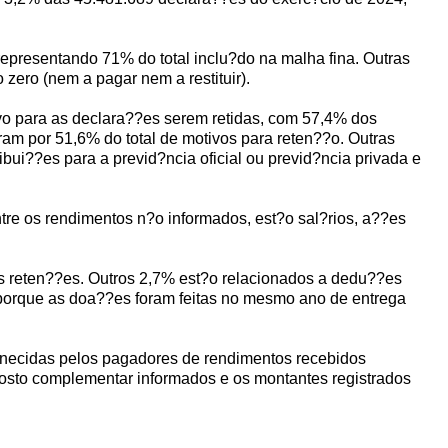
, representando 71% do total inclu?do na malha fina. Outras
zero (nem a pagar nem a restituir).
vo para as declara??es serem retidas, com 57,4% dos
m por 51,6% do total de motivos para reten??o. Outras
ui??es para a previd?ncia oficial ou previd?ncia privada e
re os rendimentos n?o informados, est?o sal?rios, a??es
as reten??es. Outros 2,7% est?o relacionados a dedu??es
a porque as doa??es foram feitas no mesmo ano de entrega
fornecidas pelos pagadores de rendimentos recebidos
osto complementar informados e os montantes registrados