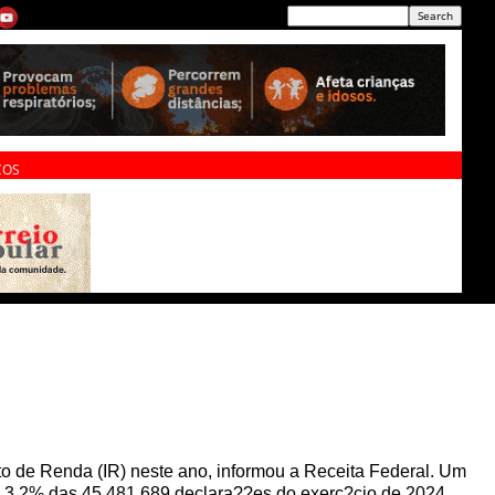
ÇOS
to de Renda (IR) neste ano, informou a Receita Federal. Um
 a 3,2% das 45.481.689 declara??es do exerc?cio de 2024,