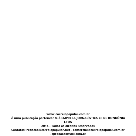
www.correiopopular.com.br
é uma publicação pertencente à EMPRESA JORNALÍSTICA CP DE RONDÔNIA
LTDA
2016 - Todos os direitos reservados
Contatos: redacao@correiopopular.net - comercial@correiopopular.com.br
- cpredacao@uol.com.br