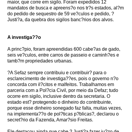
maior, que corre em sigilo. Foram expedidos 12
mandatos de busca e apreens?o nos tr?s estados, al?m
do pedido de sequestro de 59 ve?culos e pedido, ?
Justi?a, da quebra dos sigilos banc?rios dos alvos.
A investiga??o
A princ?pio, foram apreendidas 600 cabe?as de gado,
seis ve?culos, entre carros de passeio e caminh?es e
tamb?m propriedades urbanas.
?A Sefaz sempre contribuiu e contribuir? para o
esclarecimento de investiga??es, pois o governo n?o
concorda com il?citos e malfeitos. Trabalhamos em
parceria com a Pol?cia Civil, por meio da Defaz; tudo
ocorre em sigilo, inclusive dentro da secretaria. O
estado est? protegendo o dinheiro do contribuinte,
porque esse dinheiro sonegado faz falta, muitas vezes,
na implementa??o de pol?ticas p?blicas?, declarou o
secret?rio da Fazenda, Amar?sio Freitas.
Ele destacou ainda que cabe ? Justi?a fazer ju?zo de