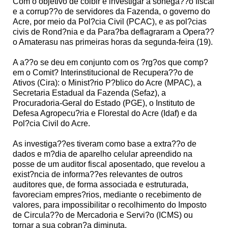
Com o objetivo de coibir e investigar a sonega??o fiscal
e a corrup??o de servidores da Fazenda, o governo do
Acre, por meio da Pol?cia Civil (PCAC), e as pol?cias
civis de Rond?nia e da Para?ba deflagraram a Opera??
o Amaterasu nas primeiras horas da segunda-feira (19).
A a??o se deu em conjunto com os ?rg?os que comp?
em o Comit? Interinstitucional de Recupera??o de
Ativos (Cira): o Minist?rio P?blico do Acre (MPAC), a
Secretaria Estadual da Fazenda (Sefaz), a
Procuradoria-Geral do Estado (PGE), o Instituto de
Defesa Agropecu?ria e Florestal do Acre (Idaf) e da
Pol?cia Civil do Acre.
As investiga??es tiveram como base a extra??o de
dados e m?dia de aparelho celular apreendido na
posse de um auditor fiscal aposentado, que revelou a
exist?ncia de informa??es relevantes de outros
auditores que, de forma associada e estruturada,
favoreciam empres?rios, mediante o recebimento de
valores, para impossibilitar o recolhimento do Imposto
de Circula??o de Mercadoria e Servi?o (ICMS) ou
tornar a sua cobran?a diminuta.