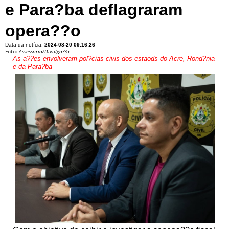
e Para?ba deflagraram
opera??o
Data da notícia:
2024-08-20 09:16:26
Foto:
Assessoria/Divulga??o
As a??es envolveram pol?cias civis dos estaods do Acre, Rond?nia
e da Para?ba