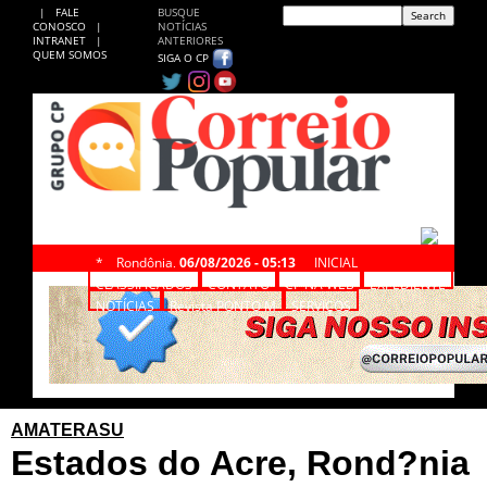
|
FALE
BUSQUE
CONOSCO
|
NOTÍCIAS
INTRANET
|
ANTERIORES
QUEM SOMOS
SIGA O CP
*
Rondônia,
06/08/2026 - 05:13
INICIAL
CLASSIFICADOS
CONTATO
CP NA WEB
EXPEDIENTE
NOTÍCIAS
Revista PONTO M
SERVIÇOS
AMATERASU
Estados do Acre, Rond?nia