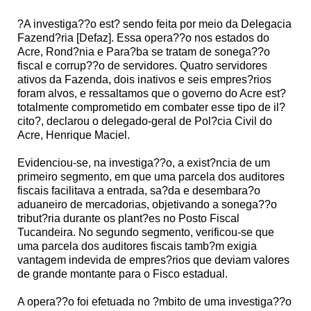
?A investiga??o est? sendo feita por meio da Delegacia
Fazend?ria [Defaz]. Essa opera??o nos estados do
Acre, Rond?nia e Para?ba se tratam de sonega??o
fiscal e corrup??o de servidores. Quatro servidores
ativos da Fazenda, dois inativos e seis empres?rios
foram alvos, e ressaltamos que o governo do Acre est?
totalmente comprometido em combater esse tipo de il?
cito?, declarou o delegado-geral de Pol?cia Civil do
Acre, Henrique Maciel.
Evidenciou-se, na investiga??o, a exist?ncia de um
primeiro segmento, em que uma parcela dos auditores
fiscais facilitava a entrada, sa?da e desembara?o
aduaneiro de mercadorias, objetivando a sonega??o
tribut?ria durante os plant?es no Posto Fiscal
Tucandeira. No segundo segmento, verificou-se que
uma parcela dos auditores fiscais tamb?m exigia
vantagem indevida de empres?rios que deviam valores
de grande montante para o Fisco estadual.
A opera??o foi efetuada no ?mbito de uma investiga??o