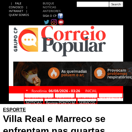
|
FALE
BUSQUE
CONOSCO
|
NOTÍCIAS
INTRANET
|
ANTERIORES
QUEM SOMOS
SIGA O CP
*
Rondônia,
06/08/2026 - 03:26
INICIAL
CLASSIFICADOS
CONTATO
CP NA WEB
EXPEDIENTE
NOTÍCIAS
Revista PONTO M
SERVIÇOS
ESPORTE
Villa Real e Marreco se
enfrentam nas quartas