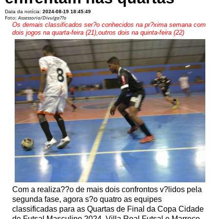
Data da notícia:
2024-08-19 18:45:49
Foto:
Assessoria/Divulga??o
Os demais classificados ser?o conhecidos na pr?xima semana com
dois jogos na quarta-feira (21),outros dois na quinta-feira (22)
Com a realiza??o de mais dois confrontos v?lidos pela
segunda fase, agora s?o quatro as equipes
classificadas para as Quartas de Final da Copa Cidade
de Futsal Masculino 2024. Villa Real Futsal e Marreco