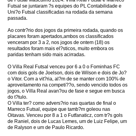
Futsal se juntaram ?s equipes do PL Contabilidade e
Uni?o Futsal classificadas na rodada da semana
passada.
Ao contr?rio dos jogos da primeira rodada, quando os
placares foram apertados,ambos os classificados
venceram por 3 a 2, nos jogos de ontem (18) os
resultados foram mais el?sticos, muito embora os
paridas tenham sido mais acirradas.
O Villa Real Futsal venceu por 6 a 0 o Fominhas FC
com dois gols de Joelson, dois de Wilson e dois de Jo?
o Vitor. Com a vit?ria, al?m de se manter com 100% de
aproveitamento na competi??o, sendo vencido todos os
jogos, o Villa Real avan?ou de fase e segue em busca
do t?tulo.
O Villa ter? como advers?rio nas quartas de final o
Marreco Futsal, equipe que tamb?m goleou nas
Oitavas. Venceu por 8 a 1 o Futfanaticz, com tr?s gols
de Raniel, dois de Lucas Lemes, um de Luiz Felipe, um
de Ralyson e um de Paulo Ricardo.