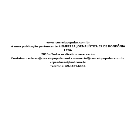
www.correiopopular.com.br
é uma publicação pertencente à EMPRESA JORNALÍSTICA CP DE RONDÔNIA
LTDA
2016 - Todos os direitos reservados
Contatos: redacao@correiopopular.net - comercial@correiopopular.com.br
- cpredacao@uol.com.br
Telefone: 69-3421-6853.