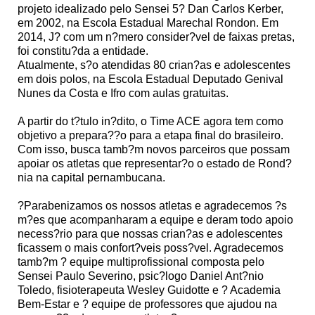
projeto idealizado pelo Sensei 5? Dan Carlos Kerber,
em 2002, na Escola Estadual Marechal Rondon. Em
2014, J? com um n?mero consider?vel de faixas pretas,
foi constitu?da a entidade.
Atualmente, s?o atendidas 80 crian?as e adolescentes
em dois polos, na Escola Estadual Deputado Genival
Nunes da Costa e Ifro com aulas gratuitas.
A partir do t?tulo in?dito, o Time ACE agora tem como
objetivo a prepara??o para a etapa final do brasileiro.
Com isso, busca tamb?m novos parceiros que possam
apoiar os atletas que representar?o o estado de Rond?
nia na capital pernambucana.
?Parabenizamos os nossos atletas e agradecemos ?s
m?es que acompanharam a equipe e deram todo apoio
necess?rio para que nossas crian?as e adolescentes
ficassem o mais confort?veis poss?vel. Agradecemos
tamb?m ? equipe multiprofissional composta pelo
Sensei Paulo Severino, psic?logo Daniel Ant?nio
Toledo, fisioterapeuta Wesley Guidotte e ? Academia
Bem-Estar e ? equipe de professores que ajudou na