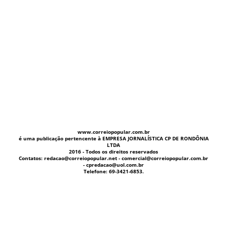
www.correiopopular.com.br
é uma publicação pertencente à EMPRESA JORNALÍSTICA CP DE RONDÔNIA
LTDA
2016 - Todos os direitos reservados
Contatos: redacao@correiopopular.net - comercial@correiopopular.com.br
- cpredacao@uol.com.br
Telefone: 69-3421-6853.