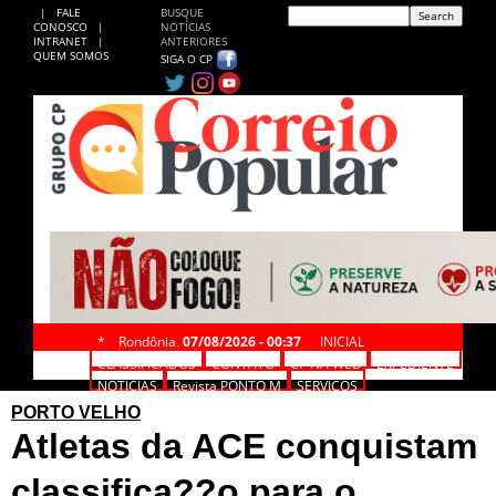
|
FALE
BUSQUE
CONOSCO
|
NOTÍCIAS
INTRANET
|
ANTERIORES
QUEM SOMOS
SIGA O CP
*
Rondônia,
07/08/2026 - 00:37
INICIAL
CLASSIFICADOS
CONTATO
CP NA WEB
EXPEDIENTE
NOTÍCIAS
Revista PONTO M
SERVIÇOS
PORTO VELHO
Atletas da ACE conquistam
classifica??o para o