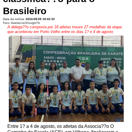
Brasileiro
Data da notícia:
2024-08-09 18:42:32
Foto:
Assessoria/Divulga??o
A delega??o composta por 18 atletas trouxe 27 medalhas da etapa
que aconteceu em Porto Velho entre os dias 1? e 4 de agosto
Entre 1? a 4 de agosto, os atletas da Associa??o O