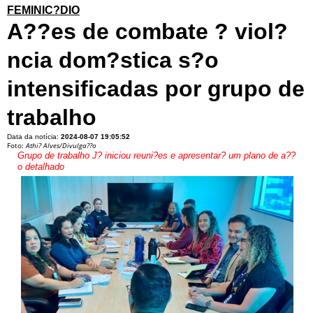
FEMINIC?DIO
A??es de combate ? viol?
ncia dom?stica s?o
intensificadas por grupo de
trabalho
Data da notícia:
2024-08-07 19:05:52
Foto:
Athi? Alves/Divulga??o
Grupo de trabalho J? iniciou reuni?es e apresentar? um plano de a??
o detalhado