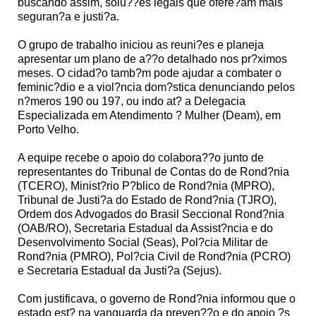
buscando assim, solu??es legais que ofere?am mais
seguran?a e justi?a.
O grupo de trabalho iniciou as reuni?es e planeja
apresentar um plano de a??o detalhado nos pr?ximos
meses. O cidad?o tamb?m pode ajudar a combater o
feminic?dio e a viol?ncia dom?stica denunciando pelos
n?meros 190 ou 197, ou indo at? a Delegacia
Especializada em Atendimento ? Mulher (Deam), em
Porto Velho.
A equipe recebe o apoio do colabora??o junto de
representantes do Tribunal de Contas do de Rond?nia
(TCERO), Minist?rio P?blico de Rond?nia (MPRO),
Tribunal de Justi?a do Estado de Rond?nia (TJRO),
Ordem dos Advogados do Brasil Seccional Rond?nia
(OAB/RO), Secretaria Estadual da Assist?ncia e do
Desenvolvimento Social (Seas), Pol?cia Militar de
Rond?nia (PMRO), Pol?cia Civil de Rond?nia (PCRO)
e Secretaria Estadual da Justi?a (Sejus).
Com justificava, o governo de Rond?nia informou que o
estado est? na vanguarda da preven??o e do apoio ?s