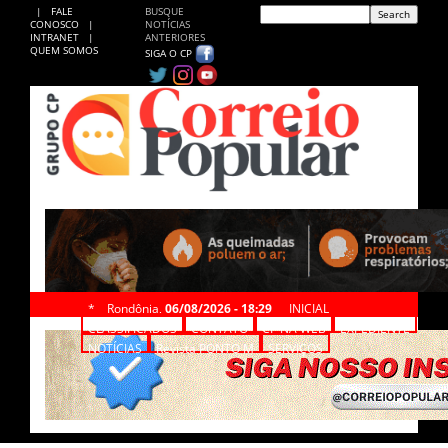
|
FALE
BUSQUE
CONOSCO
|
NOTÍCIAS
INTRANET
|
ANTERIORES
QUEM SOMOS
SIGA O CP
*
Rondônia,
06/08/2026 - 18:29
INICIAL
CLASSIFICADOS
CONTATO
CP NA WEB
EXPEDIENTE
NOTÍCIAS
Revista PONTO M
SERVIÇOS