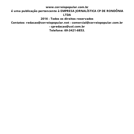
www.correiopopular.com.br
é uma publicação pertencente à EMPRESA JORNALÍSTICA CP DE RONDÔNIA
LTDA
2016 - Todos os direitos reservados
Contatos: redacao@correiopopular.net - comercial@correiopopular.com.br
- cpredacao@uol.com.br
Telefone: 69-3421-6853.