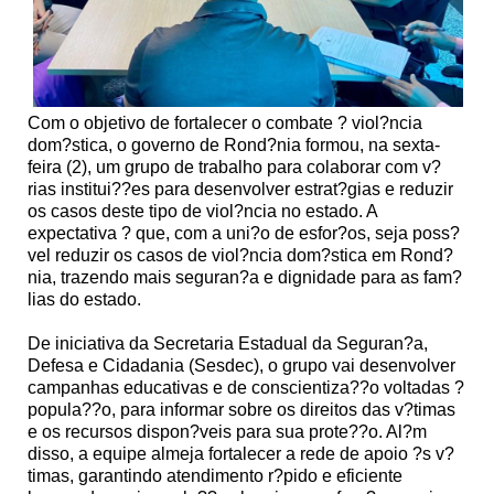
Com o objetivo de fortalecer o combate ? viol?ncia
dom?stica, o governo de Rond?nia formou, na sexta-
feira (2), um grupo de trabalho para colaborar com v?
rias institui??es para desenvolver estrat?gias e reduzir
os casos deste tipo de viol?ncia no estado. A
expectativa ? que, com a uni?o de esfor?os, seja poss?
vel reduzir os casos de viol?ncia dom?stica em Rond?
nia, trazendo mais seguran?a e dignidade para as fam?
lias do estado.
De iniciativa da Secretaria Estadual da Seguran?a,
Defesa e Cidadania (Sesdec), o grupo vai desenvolver
campanhas educativas e de conscientiza??o voltadas ?
popula??o, para informar sobre os direitos das v?timas
e os recursos dispon?veis para sua prote??o. Al?m
disso, a equipe almeja fortalecer a rede de apoio ?s v?
timas, garantindo atendimento r?pido e eficiente