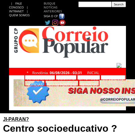
|
FALE
BUSQUE
CONOSCO
|
NOTÍCIAS
INTRANET
|
ANTERIORES
QUEM SOMOS
SIGA O CP
*
Rondônia,
06/08/2026 - 03:31
INICIAL
CLASSIFICADOS
CONTATO
CP NA WEB
EXPEDIENTE
NOTÍCIAS
Revista PONTO M
SERVIÇOS
JI-PARAN?
Centro socioeducativo ?