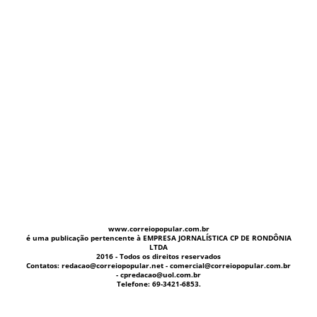
www.correiopopular.com.br
é uma publicação pertencente à EMPRESA JORNALÍSTICA CP DE RONDÔNIA
LTDA
2016 - Todos os direitos reservados
Contatos: redacao@correiopopular.net - comercial@correiopopular.com.br
- cpredacao@uol.com.br
Telefone: 69-3421-6853.