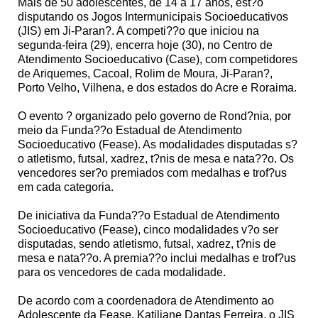
Mais de 50 adolescentes, de 14 a 17 anos, est?o
disputando os Jogos Intermunicipais Socioeducativos
(JIS) em Ji-Paran?. A competi??o que iniciou na
segunda-feira (29), encerra hoje (30), no Centro de
Atendimento Socioeducativo (Case), com competidores
de Ariquemes, Cacoal, Rolim de Moura, Ji-Paran?,
Porto Velho, Vilhena, e dos estados do Acre e Roraima.
O evento ? organizado pelo governo de Rond?nia, por
meio da Funda??o Estadual de Atendimento
Socioeducativo (Fease). As modalidades disputadas s?
o atletismo, futsal, xadrez, t?nis de mesa e nata??o. Os
vencedores ser?o premiados com medalhas e trof?us
em cada categoria.
De iniciativa da Funda??o Estadual de Atendimento
Socioeducativo (Fease), cinco modalidades v?o ser
disputadas, sendo atletismo, futsal, xadrez, t?nis de
mesa e nata??o. A premia??o inclui medalhas e trof?us
para os vencedores de cada modalidade.
De acordo com a coordenadora de Atendimento ao
Adolescente da Fease, Katiliane Dantas Ferreira, o JIS