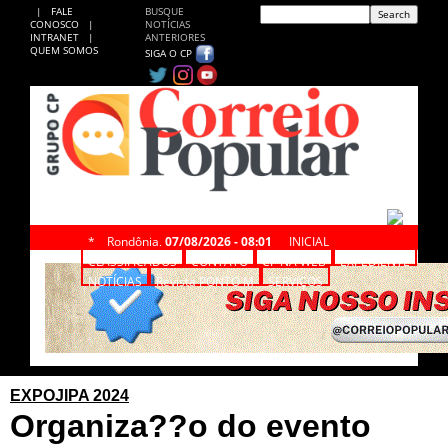
|
FALE
BUSQUE
CONOSCO
|
NOTÍCIAS
INTRANET
|
ANTERIORES
QUEM SOMOS
SIGA O CP
*
Rondônia,
07/08/2026 - 08:01
INICIAL
CLASSIFICADOS
CONTATO
CP NA WEB
EXPEDIENTE
NOTÍCIAS
Revista PONTO M
SERVIÇOS
EXPOJIPA 2024
Organiza??o do evento