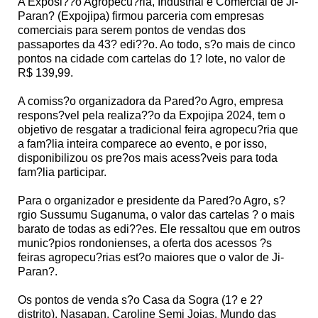
A Exposi??o Agropecu?ria, Industrial e Comercial de Ji-
Paran? (Expojipa) firmou parceria com empresas
comerciais para serem pontos de vendas dos
passaportes da 43? edi??o. Ao todo, s?o mais de cinco
pontos na cidade com cartelas do 1? lote, no valor de
R$ 139,99.
A comiss?o organizadora da Pared?o Agro, empresa
respons?vel pela realiza??o da Expojipa 2024, tem o
objetivo de resgatar a tradicional feira agropecu?ria que
a fam?lia inteira comparece ao evento, e por isso,
disponibilizou os pre?os mais acess?veis para toda
fam?lia participar.
Para o organizador e presidente da Pared?o Agro, s?
rgio Sussumu Suganuma, o valor das cartelas ? o mais
barato de todas as edi??es. Ele ressaltou que em outros
munic?pios rondonienses, a oferta dos acessos ?s
feiras agropecu?rias est?o maiores que o valor de Ji-
Paran?.
Os pontos de venda s?o Casa da Sogra (1? e 2?
distrito), Nasapan, Caroline Semi Joias, Mundo das