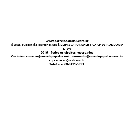
www.correiopopular.com.br
é uma publicação pertencente à EMPRESA JORNALÍSTICA CP DE RONDÔNIA
LTDA
2016 - Todos os direitos reservados
Contatos: redacao@correiopopular.net - comercial@correiopopular.com.br
- cpredacao@uol.com.br
Telefone: 69-3421-6853.