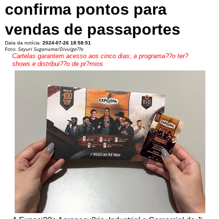
confirma pontos para
vendas de passaportes
Data da notícia:
2024-07-26 18:58:51
Foto:
Sayuri Suganuma/Divulga??o
Cartelas garantem acesso aos cinco dias; a programa??o ter?
shows e distribui??o de pr?mios