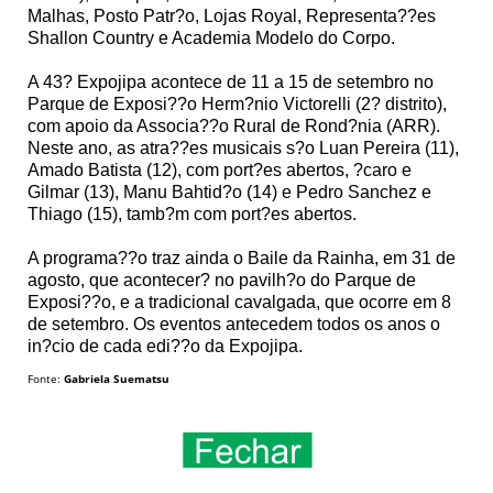
Malhas, Posto Patr?o, Lojas Royal, Representa??es
Shallon Country e Academia Modelo do Corpo.
A 43? Expojipa acontece de 11 a 15 de setembro no
Parque de Exposi??o Herm?nio Victorelli (2? distrito),
com apoio da Associa??o Rural de Rond?nia (ARR).
Neste ano, as atra??es musicais s?o Luan Pereira (11),
Amado Batista (12), com port?es abertos, ?caro e
Gilmar (13), Manu Bahtid?o (14) e Pedro Sanchez e
Thiago (15), tamb?m com port?es abertos.
A programa??o traz ainda o Baile da Rainha, em 31 de
agosto, que acontecer? no pavilh?o do Parque de
Exposi??o, e a tradicional cavalgada, que ocorre em 8
de setembro. Os eventos antecedem todos os anos o
in?cio de cada edi??o da Expojipa.
Fonte:
Gabriela Suematsu