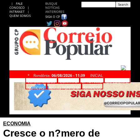
|
FALE
BUSQUE
CONOSCO
|
NOTÍCIAS
INTRANET
|
ANTERIORES
QUEM SOMOS
SIGA O CP
*
Rondônia,
06/08/2026 - 11:39
INICIAL
CLASSIFICADOS
CONTATO
CP NA WEB
EXPEDIENTE
NOTÍCIAS
Revista PONTO M
SERVIÇOS
ECONOMIA
Cresce o n?mero de