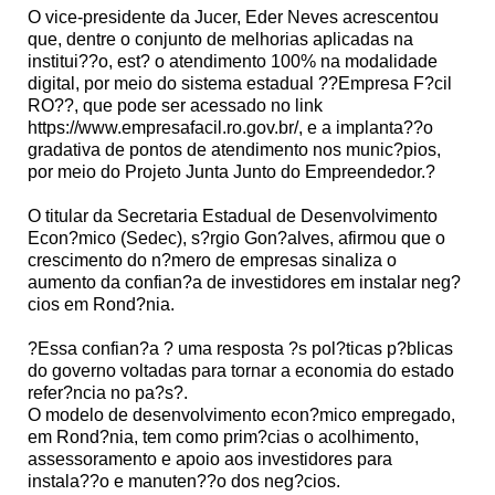
O vice-presidente da Jucer, Eder Neves acrescentou
que, dentre o conjunto de melhorias aplicadas na
institui??o, est? o atendimento 100% na modalidade
digital, por meio do sistema estadual ??Empresa F?cil
RO??, que pode ser acessado no link
https://www.empresafacil.ro.gov.br/, e a implanta??o
gradativa de pontos de atendimento nos munic?pios,
por meio do Projeto Junta Junto do Empreendedor.?
O titular da Secretaria Estadual de Desenvolvimento
Econ?mico (Sedec), s?rgio Gon?alves, afirmou que o
crescimento do n?mero de empresas sinaliza o
aumento da confian?a de investidores em instalar neg?
cios em Rond?nia.
?Essa confian?a ? uma resposta ?s pol?ticas p?blicas
do governo voltadas para tornar a economia do estado
refer?ncia no pa?s?.
O modelo de desenvolvimento econ?mico empregado,
em Rond?nia, tem como prim?cias o acolhimento,
assessoramento e apoio aos investidores para
instala??o e manuten??o dos neg?cios.