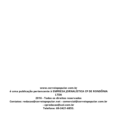
www.correiopopular.com.br
é uma publicação pertencente à EMPRESA JORNALÍSTICA CP DE RONDÔNIA
LTDA
2016 - Todos os direitos reservados
Contatos: redacao@correiopopular.net - comercial@correiopopular.com.br
- cpredacao@uol.com.br
Telefone: 69-3421-6853.