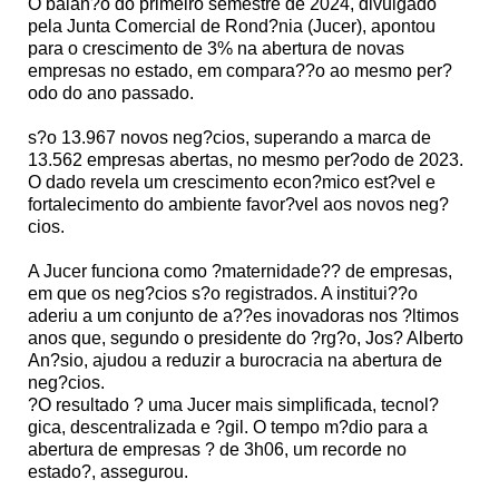
O balan?o do primeiro semestre de 2024, divulgado
pela Junta Comercial de Rond?nia (Jucer), apontou
para o crescimento de 3% na abertura de novas
empresas no estado, em compara??o ao mesmo per?
odo do ano passado.
s?o 13.967 novos neg?cios, superando a marca de
13.562 empresas abertas, no mesmo per?odo de 2023.
O dado revela um crescimento econ?mico est?vel e
fortalecimento do ambiente favor?vel aos novos neg?
cios.
A Jucer funciona como ?maternidade?? de empresas,
em que os neg?cios s?o registrados. A institui??o
aderiu a um conjunto de a??es inovadoras nos ?ltimos
anos que, segundo o presidente do ?rg?o, Jos? Alberto
An?sio, ajudou a reduzir a burocracia na abertura de
neg?cios.
?O resultado ? uma Jucer mais simplificada, tecnol?
gica, descentralizada e ?gil. O tempo m?dio para a
abertura de empresas ? de 3h06, um recorde no
estado?, assegurou.