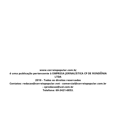
www.correiopopular.com.br
é uma publicação pertencente à EMPRESA JORNALÍSTICA CP DE RONDÔNIA
LTDA
2016 - Todos os direitos reservados
Contatos: redacao@correiopopular.net - comercial@correiopopular.com.br
- cpredacao@uol.com.br
Telefone: 69-3421-6853.