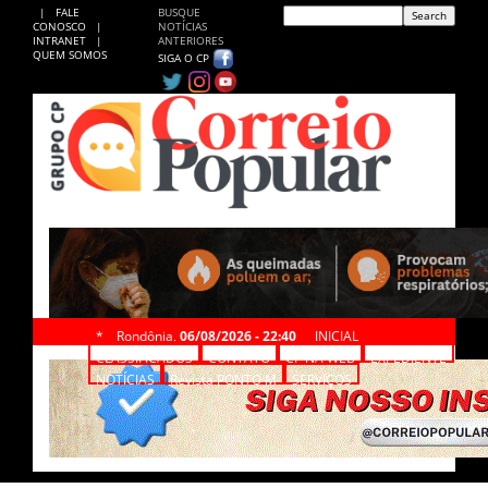
|
FALE
BUSQUE
CONOSCO
|
NOTÍCIAS
INTRANET
|
ANTERIORES
QUEM SOMOS
SIGA O CP
*
Rondônia,
06/08/2026 - 22:40
INICIAL
CLASSIFICADOS
CONTATO
CP NA WEB
EXPEDIENTE
NOTÍCIAS
Revista PONTO M
SERVIÇOS