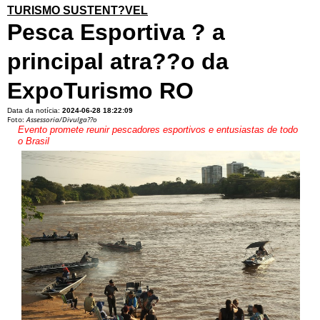
TURISMO SUSTENT?VEL
Pesca Esportiva ? a
principal atra??o da
ExpoTurismo RO
Data da notícia:
2024-06-28 18:22:09
Foto:
Assessoria/Divulga??o
Evento promete reunir pescadores esportivos e entusiastas de todo
o Brasil