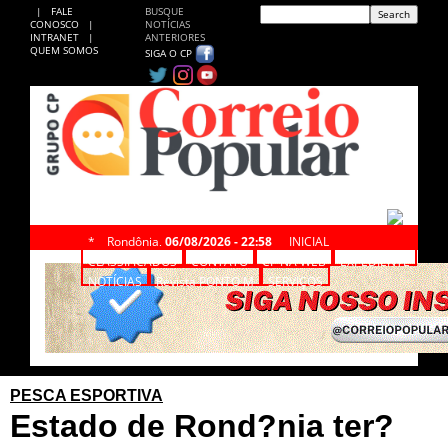
|
FALE
BUSQUE
CONOSCO
|
NOTÍCIAS
INTRANET
|
ANTERIORES
QUEM SOMOS
SIGA O CP
*
Rondônia,
06/08/2026 - 22:58
INICIAL
CLASSIFICADOS
CONTATO
CP NA WEB
EXPEDIENTE
NOTÍCIAS
Revista PONTO M
SERVIÇOS
PESCA ESPORTIVA
Estado de Rond?nia ter?