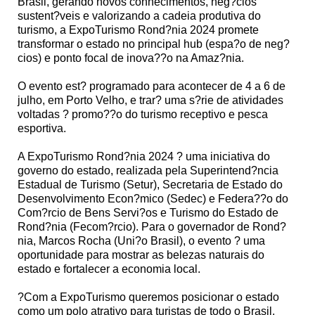
Brasil, gerando novos conhecimentos, neg?cios
sustent?veis e valorizando a cadeia produtiva do
turismo, a ExpoTurismo Rond?nia 2024 promete
transformar o estado no principal hub (espa?o de neg?
cios) e ponto focal de inova??o na Amaz?nia.
O evento est? programado para acontecer de 4 a 6 de
julho, em Porto Velho, e trar? uma s?rie de atividades
voltadas ? promo??o do turismo receptivo e pesca
esportiva.
A ExpoTurismo Rond?nia 2024 ? uma iniciativa do
governo do estado, realizada pela Superintend?ncia
Estadual de Turismo (Setur), Secretaria de Estado do
Desenvolvimento Econ?mico (Sedec) e Federa??o do
Com?rcio de Bens Servi?os e Turismo do Estado de
Rond?nia (Fecom?rcio). Para o governador de Rond?
nia, Marcos Rocha (Uni?o Brasil), o evento ? uma
oportunidade para mostrar as belezas naturais do
estado e fortalecer a economia local.
?Com a ExpoTurismo queremos posicionar o estado
como um polo atrativo para turistas de todo o Brasil,