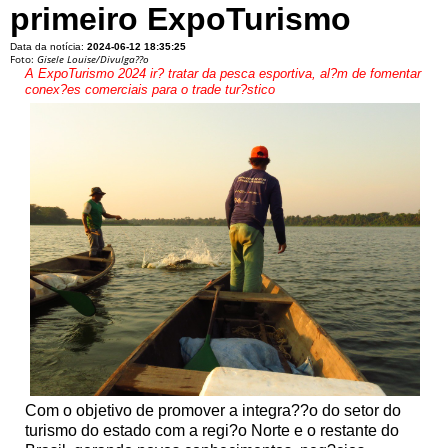
primeiro ExpoTurismo
Data da notícia:
2024-06-12 18:35:25
Foto:
Gisele Louise/Divulga??o
A ExpoTurismo 2024 ir? tratar da pesca esportiva, al?m de fomentar
conex?es comerciais para o trade tur?stico
Com o objetivo de promover a integra??o do setor do
turismo do estado com a regi?o Norte e o restante do