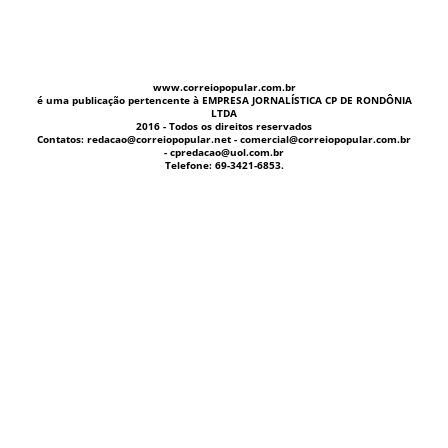
www.correiopopular.com.br
é uma publicação pertencente à EMPRESA JORNALÍSTICA CP DE RONDÔNIA
LTDA
2016 - Todos os direitos reservados
Contatos: redacao@correiopopular.net - comercial@correiopopular.com.br
- cpredacao@uol.com.br
Telefone: 69-3421-6853.