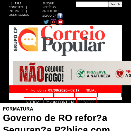
|
FALE
BUSQUE
CONOSCO
|
NOTÍCIAS
INTRANET
|
ANTERIORES
QUEM SOMOS
SIGA O CP
*
Rondônia,
09/08/2026 - 02:17
INICIAL
CLASSIFICADOS
CONTATO
CP NA WEB
EXPEDIENTE
NOTÍCIAS
Revista PONTO M
SERVIÇOS
FORMATURA
Governo de RO refor?a
Seguran?a P?blica com