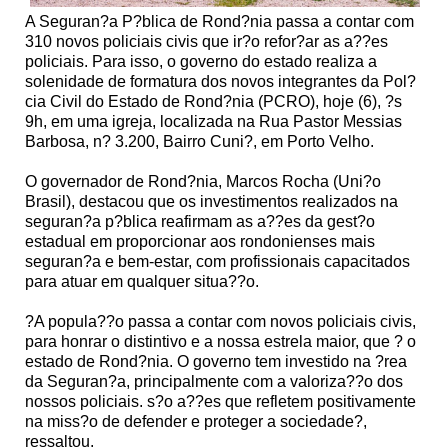
A Seguran?a P?blica de Rond?nia passa a contar com
310 novos policiais civis que ir?o refor?ar as a??es
policiais. Para isso, o governo do estado realiza a
solenidade de formatura dos novos integrantes da Pol?
cia Civil do Estado de Rond?nia (PCRO), hoje (6), ?s
9h, em uma igreja, localizada na Rua Pastor Messias
Barbosa, n? 3.200, Bairro Cuni?, em Porto Velho.
O governador de Rond?nia, Marcos Rocha (Uni?o
Brasil), destacou que os investimentos realizados na
seguran?a p?blica reafirmam as a??es da gest?o
estadual em proporcionar aos rondonienses mais
seguran?a e bem-estar, com profissionais capacitados
para atuar em qualquer situa??o.
?A popula??o passa a contar com novos policiais civis,
para honrar o distintivo e a nossa estrela maior, que ? o
estado de Rond?nia. O governo tem investido na ?rea
da Seguran?a, principalmente com a valoriza??o dos
nossos policiais. s?o a??es que refletem positivamente
na miss?o de defender e proteger a sociedade?,
ressaltou.