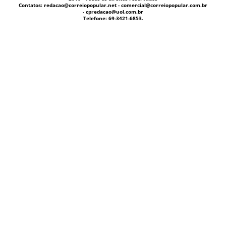
Contatos: redacao@correiopopular.net - comercial@correiopopular.com.br
- cpredacao@uol.com.br
Telefone: 69-3421-6853.