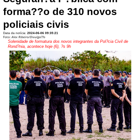
forma??o de 310 novos
policiais civis
Data da notícia:
2024-06-06 09:35:21
Foto:
Alex Ribeiro/Divulga??o
Solenidade de formatura dos novos integrantes da Pol?cia Civil de
Rond?nia, acontece hoje (6), ?s 9h