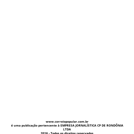
www.correiopopular.com.br
é uma publicação pertencente à EMPRESA JORNALÍSTICA CP DE RONDÔNIA
LTDA
2016 - Todos os direitos reservados