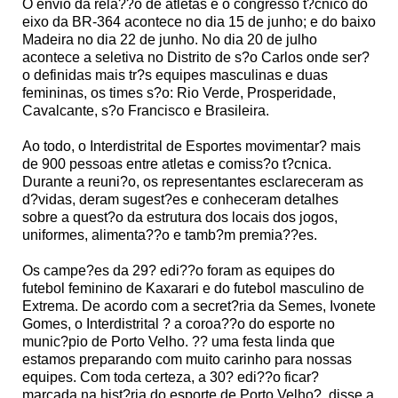
O envio da rela??o de atletas e o congresso t?cnico do
eixo da BR-364 acontece no dia 15 de junho; e do baixo
Madeira no dia 22 de junho. No dia 20 de julho
acontece a seletiva no Distrito de s?o Carlos onde ser?
o definidas mais tr?s equipes masculinas e duas
femininas, os times s?o: Rio Verde, Prosperidade,
Cavalcante, s?o Francisco e Brasileira.
Ao todo, o Interdistrital de Esportes movimentar? mais
de 900 pessoas entre atletas e comiss?o t?cnica.
Durante a reuni?o, os representantes esclareceram as
d?vidas, deram sugest?es e conheceram detalhes
sobre a quest?o da estrutura dos locais dos jogos,
uniformes, alimenta??o e tamb?m premia??es.
Os campe?es da 29? edi??o foram as equipes do
futebol feminino de Kaxarari e do futebol masculino de
Extrema. De acordo com a secret?ria da Semes, Ivonete
Gomes, o Interdistrital ? a coroa??o do esporte no
munic?pio de Porto Velho. ?? uma festa linda que
estamos preparando com muito carinho para nossas
equipes. Com toda certeza, a 30? edi??o ficar?
marcada na hist?ria do esporte de Porto Velho?, disse a