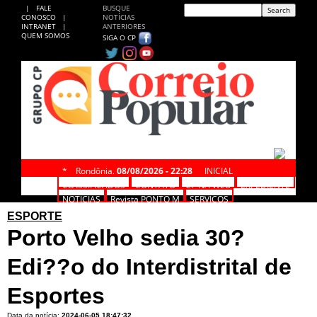
|
FALE
BUSQUE
CONOSCO
|
NOTÍCIAS
INTRANET
|
ANTERIORES
QUEM SOMOS
SIGA O CP
*
Rondônia,
08/08/2026 - 22:28
INICIAL
CLASSIFICADOS
CONTATO
CP NA WEB
EXPEDIENTE
NOTÍCIAS
Revista PONTO M
SERVIÇOS
ESPORTE
Porto Velho sedia 30?
Edi??o do Interdistrital de
Esportes
Data da notícia:
2024-06-05 18:47:32