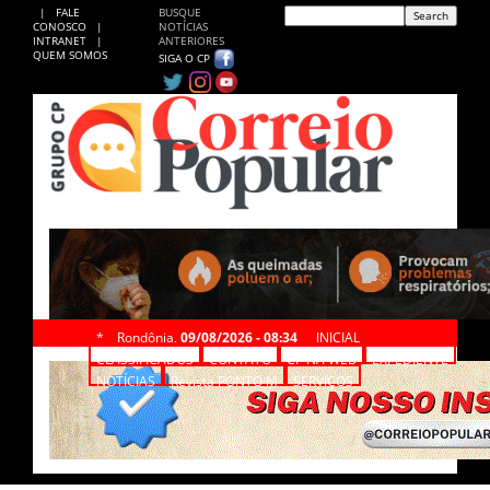
|
FALE
BUSQUE
CONOSCO
|
NOTÍCIAS
INTRANET
|
ANTERIORES
QUEM SOMOS
SIGA O CP
*
Rondônia,
09/08/2026 - 08:34
INICIAL
CLASSIFICADOS
CONTATO
CP NA WEB
EXPEDIENTE
NOTÍCIAS
Revista PONTO M
SERVIÇOS