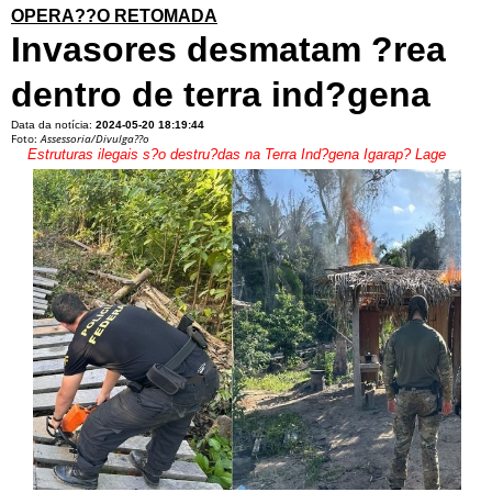
OPERA??O RETOMADA
Invasores desmatam ?rea
dentro de terra ind?gena
Data da notícia:
2024-05-20 18:19:44
Foto:
Assessoria/Divulga??o
Estruturas ilegais s?o destru?das na Terra Ind?gena Igarap? Lage