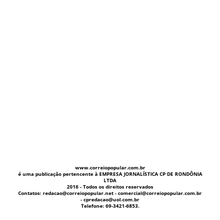
www.correiopopular.com.br
é uma publicação pertencente à EMPRESA JORNALÍSTICA CP DE RONDÔNIA
LTDA
2016 - Todos os direitos reservados
Contatos: redacao@correiopopular.net - comercial@correiopopular.com.br
- cpredacao@uol.com.br
Telefone: 69-3421-6853.