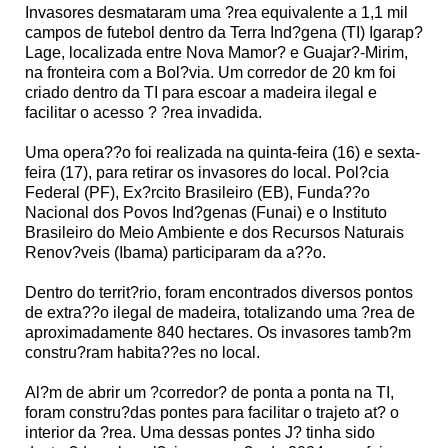
Invasores desmataram uma ?rea equivalente a 1,1 mil
campos de futebol dentro da Terra Ind?gena (TI) Igarap?
Lage, localizada entre Nova Mamor? e Guajar?-Mirim,
na fronteira com a Bol?via. Um corredor de 20 km foi
criado dentro da TI para escoar a madeira ilegal e
facilitar o acesso ? ?rea invadida.
Uma opera??o foi realizada na quinta-feira (16) e sexta-
feira (17), para retirar os invasores do local. Pol?cia
Federal (PF), Ex?rcito Brasileiro (EB), Funda??o
Nacional dos Povos Ind?genas (Funai) e o Instituto
Brasileiro do Meio Ambiente e dos Recursos Naturais
Renov?veis (Ibama) participaram da a??o.
Dentro do territ?rio, foram encontrados diversos pontos
de extra??o ilegal de madeira, totalizando uma ?rea de
aproximadamente 840 hectares. Os invasores tamb?m
constru?ram habita??es no local.
Al?m de abrir um ?corredor? de ponta a ponta na TI,
foram constru?das pontes para facilitar o trajeto at? o
interior da ?rea. Uma dessas pontes J? tinha sido