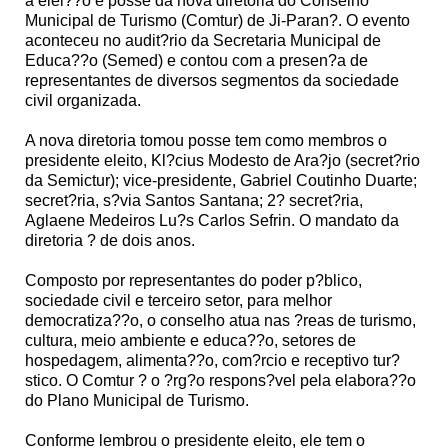
a elei??o e posse da nova diretoria do Conselho
Municipal de Turismo (Comtur) de Ji-Paran?. O evento
aconteceu no audit?rio da Secretaria Municipal de
Educa??o (Semed) e contou com a presen?a de
representantes de diversos segmentos da sociedade
civil organizada.
A nova diretoria tomou posse tem como membros o
presidente eleito, Kl?cius Modesto de Ara?jo (secret?rio
da Semictur); vice-presidente, Gabriel Coutinho Duarte;
secret?ria, s?via Santos Santana; 2? secret?ria,
Aglaene Medeiros Lu?s Carlos Sefrin. O mandato da
diretoria ? de dois anos.
Composto por representantes do poder p?blico,
sociedade civil e terceiro setor, para melhor
democratiza??o, o conselho atua nas ?reas de turismo,
cultura, meio ambiente e educa??o, setores de
hospedagem, alimenta??o, com?rcio e receptivo tur?
stico. O Comtur ? o ?rg?o respons?vel pela elabora??o
do Plano Municipal de Turismo.
Conforme lembrou o presidente eleito, ele tem o