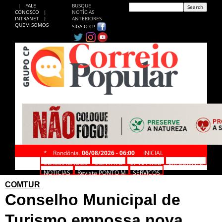
|
FALE
BUSQUE
CONOSCO
|
NOTÍCIAS
INTRANET
|
ANTERIORES
QUEM SOMOS
SIGA O CP
*
Rondônia,
06/08/2026 - 06:00
INICIAL
CLASSIFICADOS
CONTATO
CP NA WEB
EXPEDIENTE
NOTÍCIAS
Revista PONTO M
SERVIÇOS
COMTUR
Conselho Municipal de
Turismo empossa nova