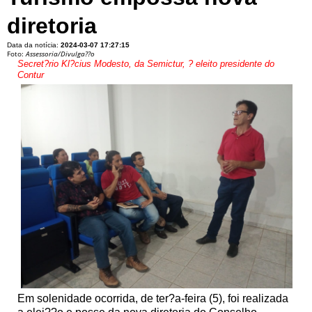
diretoria
Data da notícia:
2024-03-07 17:27:15
Foto:
Assessoria/Divulga??o
Secret?rio Kl?cius Modesto, da Semictur, ? eleito presidente do
Contur
Em solenidade ocorrida, de ter?a-feira (5), foi realizada