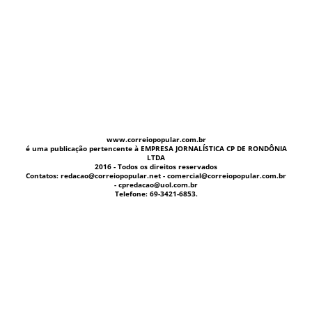
www.correiopopular.com.br
é uma publicação pertencente à EMPRESA JORNALÍSTICA CP DE RONDÔNIA
LTDA
2016 - Todos os direitos reservados
Contatos: redacao@correiopopular.net - comercial@correiopopular.com.br
- cpredacao@uol.com.br
Telefone: 69-3421-6853.