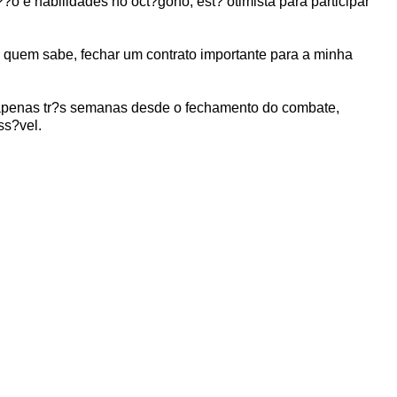
o e habilidades no oct?gono, est? otimista para participar
e, quem sabe, fechar um contrato importante para a minha
 apenas tr?s semanas desde o fechamento do combate,
ss?vel.