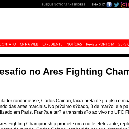
BUSQUE NOTÍCIAS ANTERIORES
SIGA O CP
CONTATO
CP NA WEB
EXPEDIENTE
NOTÍCIAS
Revista PONTO M
SERVI
desafio no Ares Fighting Cha
utador rondoniense, Carlos Cainan, faixa-preta de jiu-jitsu e m
do das artes marciais. No pr?ximo s?bado, 8 de mar?o, ele pa
lizado em Paris, Fran?a e ter? a transmiss?o ao vivo no UFC F
res Fighting Championship promete uma noite eletrizante, rep