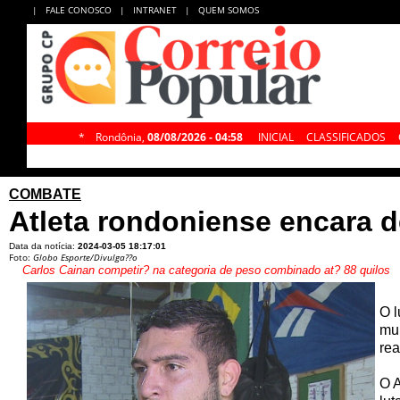
|
FALE CONOSCO
|
INTRANET
|
QUEM SOMOS
*
Rondônia,
08/08/2026 - 04:58
INICIAL
CLASSIFICADOS
COMBATE
Atleta rondoniense encara 
Data da notícia:
2024-03-05 18:17:01
Foto:
Globo Esporte/Divulga??o
Carlos Cainan competir? na categoria de peso combinado at? 88 quilos
O l
mun
rea
O A