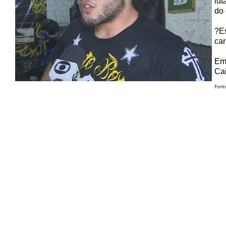
lut
do 
?Es
car
Emb
Cai
Font