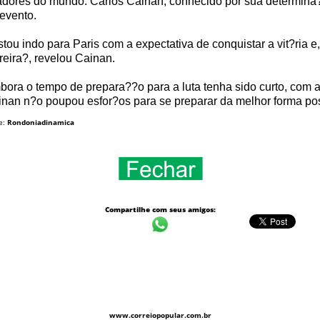
adores do mundo. Carlos Cainan, conhecido por sua determina??
evento.
tou indo para Paris com a expectativa de conquistar a vit?ria 
reira?, revelou Cainan.
ora o tempo de prepara??o para a luta tenha sido curto, com
nan n?o poupou esfor?os para se preparar da melhor forma po
e:
Rondoniadinamica
Compartilhe com seus amigos:
www.correiopopular.com.br