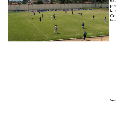
est
per
tam
Com
Font
Cont