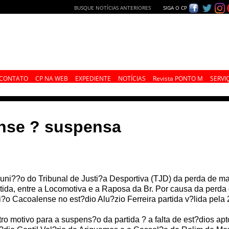
BUSQUE NOTÍCIAS ANTERIORES
SIGA O CP
CONTATO
CP NA WEB
EXPEDIENTE
NOTÍCIAS
Revista PONTO M
SERVI
ense ? suspensa
uni??o do Tribunal de Justi?a Desportiva (TJD) da perda de m
tida, entre a Locomotiva e a Raposa da Br. Por causa da perd
?o Cacoalense no est?dio Alu?zio Ferreira partida v?lida pel
ro motivo para a suspens?o da partida ? a falta de est?dios apt