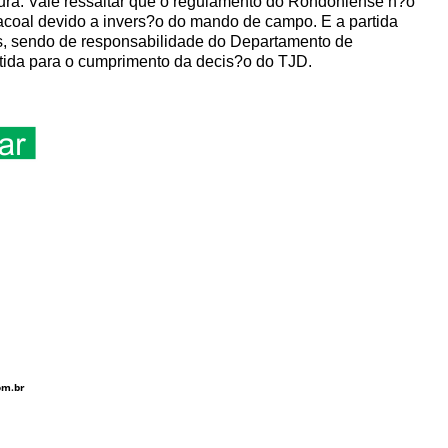
ura. Vale ressaltar que o regulamento do Rondoniense n?o
 Cacoal devido a invers?o do mando de campo. E a partida
os, sendo de responsabilidade do Departamento de
tida para o cumprimento da decis?o do TJD.
om.br