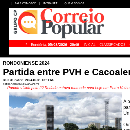
|
FALE CONOSCO
|
INTRANET
|
QUEM SOMOS
*
Rondônia,
05/08/2026 - 20:46
INICIAL
CLASSIFICADOS
RONDONIENSE 2024
Partida entre PVH e Cacoal
Data da notícia:
2024-03-01 18:11:55
Foto:
Assessoria/Divulga??o
Partida v?lida pela 2? Rodada estava marcada para hoje em Porto Velho
A p
par
Uni
Out