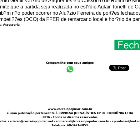
?dio Gentil Val?rio de Ariquemes e o Cassol?o de Rolim de Mo
mite que a partida seja realizada no est?dio Aglair Tonelli de
b?m n?o poder ocorrer no Alu?zio Ferreira de port?es fechad
peti??es (DCO) da FFER de remarcar o local e hor?rio da par
e:
Assessoria
Compartilhe com seus amigos:
www.correiopopular.com.br
é uma publicação pertencente à EMPRESA JORNALÍSTICA CP DE RONDÔNIA LTDA
2016 - Todos os direitos reservados
atos: redacao@correiopopular.net - comercial@correiopopular.com.br - cpredacao@uol.c
Telefone: 69-3421-6853.