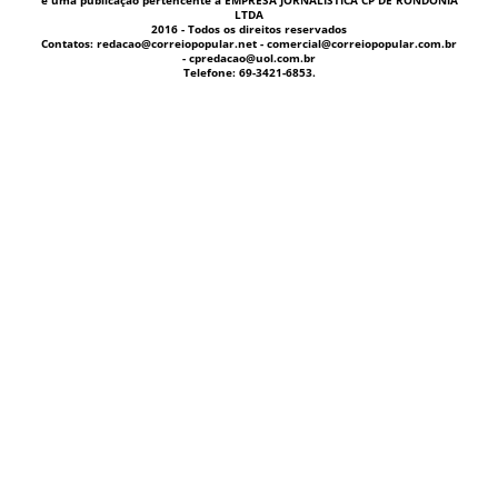
LTDA
2016 - Todos os direitos reservados
Contatos: redacao@correiopopular.net - comercial@correiopopular.com.br
- cpredacao@uol.com.br
Telefone: 69-3421-6853.