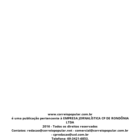
www.correiopopular.com.br
é uma publicação pertencente à EMPRESA JORNALÍSTICA CP DE RONDÔNIA
LTDA
2016 - Todos os direitos reservados
Contatos: redacao@correiopopular.net - comercial@correiopopular.com.br
- cpredacao@uol.com.br
Telefone: 69-3421-6853.