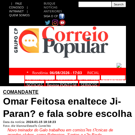
|
FALE
BUSQUE
CONOSCO
|
NOTÍCIAS
INTRANET
|
ANTERIORES
QUEM SOMOS
SIGA O CP
*
Rondônia,
06/08/2026 - 17:03
INICIAL
CLASSIFICADOS
CONTATO
CP NA WEB
EXPEDIENTE
NOTÍCIAS
Revista PONTO M
SERVIÇOS
COMANDANTE
Omar Feitosa enaltece Ji-
Paran? e fala sobre escolha
Data da notícia:
2024-01-15 18:18:23
Foto:
Ale Vianna/Estad?o Conte?do
Novo treinador do Galo trabalhou em comiss?es t?cnicas de
grandes clubes, como Palmeiras, Santos e s?o Paulo