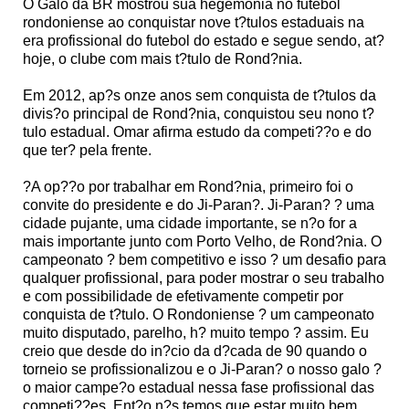
O Galo da BR mostrou sua hegemonia no futebol
rondoniense ao conquistar nove t?tulos estaduais na
era profissional do futebol do estado e segue sendo, at?
hoje, o clube com mais t?tulo de Rond?nia.
Em 2012, ap?s onze anos sem conquista de t?tulos da
divis?o principal de Rond?nia, conquistou seu nono t?
tulo estadual. Omar afirma estudo da competi??o e do
que ter? pela frente.
?A op??o por trabalhar em Rond?nia, primeiro foi o
convite do presidente e do Ji-Paran?. Ji-Paran? ? uma
cidade pujante, uma cidade importante, se n?o for a
mais importante junto com Porto Velho, de Rond?nia. O
campeonato ? bem competitivo e isso ? um desafio para
qualquer profissional, para poder mostrar o seu trabalho
e com possibilidade de efetivamente competir por
conquista de t?tulo. O Rondoniense ? um campeonato
muito disputado, parelho, h? muito tempo ? assim. Eu
creio que desde do in?cio da d?cada de 90 quando o
torneio se profissionalizou e o Ji-Paran? o nosso galo ?
o maior campe?o estadual nessa fase profissional das
competi??es. Ent?o n?s temos que estar muito bem